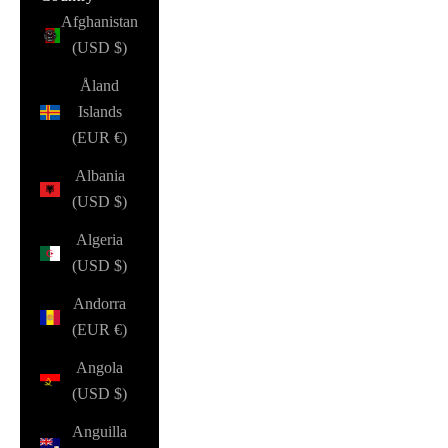
Afghanistan
(USD $)
Åland
Islands
(EUR €)
Albania
(USD $)
Algeria
(USD $)
Andorra
(EUR €)
Angola
(USD $)
Anguilla