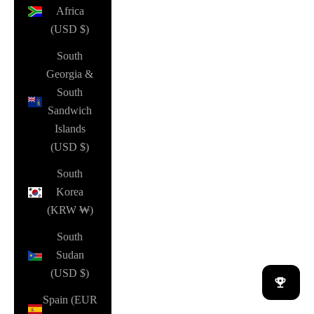
Africa
(USD $)
South
Georgia &
South
Sandwich
Islands
(USD $)
South
Korea
(KRW ₩)
South
Sudan
(USD $)
Spain (EUR