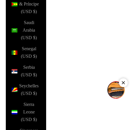
& Príncipe
(USD $)
Saudi
Arabia
(USD $)
Senegal
(USD $)
Serbia
(USD $)
Seychelles
(USD $)
Sierra
Leone
(USD $)