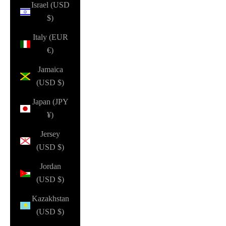
Israel (USD
$)
Italy (EUR
€)
Jamaica
(USD $)
Japan (JPY
¥)
Jersey
(USD $)
Jordan
(USD $)
Kazakhstan
(USD $)