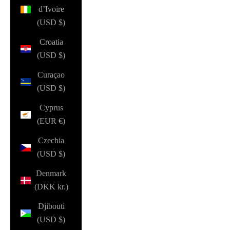
d’Ivoire
(USD $)
Croatia
(USD $)
Curaçao
(USD $)
Cyprus
(EUR €)
Czechia
(USD $)
Denmark
(DKK kr.)
Djibouti
(USD $)