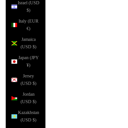
Israel (USD
$)
Italy (EUR
€)
Jamaica
(USD $)
Japan (JPY
¥)
Jersey
(USD $)
Jordan
(USD $)
Kazakhstan
(USD $)