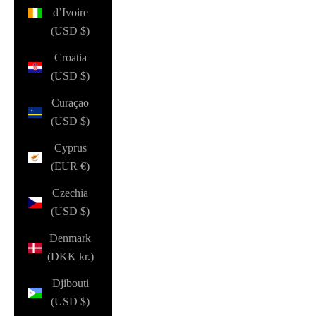
d’Ivoire
(USD $)
Croatia
(USD $)
Curaçao
(USD $)
Cyprus
(EUR €)
Czechia
(USD $)
Denmark
(DKK kr.)
Djibouti
(USD $)