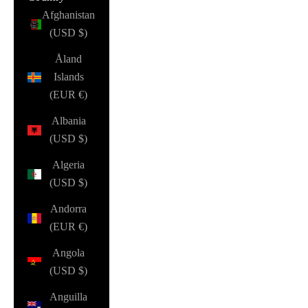
Afghanistan
(USD $)
Åland
Islands
(EUR €)
Albania
(USD $)
Algeria
(USD $)
Andorra
(EUR €)
Angola
(USD $)
Anguilla