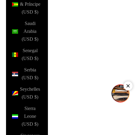
& Príncipe
(USD $)
Saudi
Arabia
(USD $)
Senegal
(USD $)
Serbia
(USD $)
Seychelles
(USD $)
Sierra
Leone
(USD $)