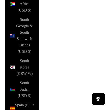
Africa
(USD $)
South
Georgia &
South
Sandwich
Islands
(USD $)
South
Korea
(KRW ₩)
South
Sudan
(USD $)
Spain (EUR