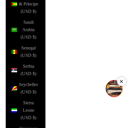
& Príncipe
(USD $)
Saudi
Arabia
(USD $)
Senegal
(USD $)
Serbia
(USD $)
Seychelles
(USD $)
Sierra
Leone
(USD $)