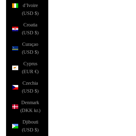
d’Ivoire
(USD $)
Croatia
(USD $)
Curaçao
(USD $)
Cyprus
(EUR €)
Czechia
(USD $)
Denmark
(DKK kr.)
Djibouti
(USD $)