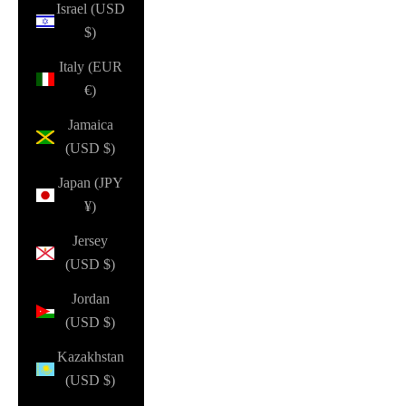
Israel (USD
$)
Italy (EUR
€)
Jamaica
(USD $)
Japan (JPY
¥)
Jersey
(USD $)
Jordan
(USD $)
Kazakhstan
(USD $)