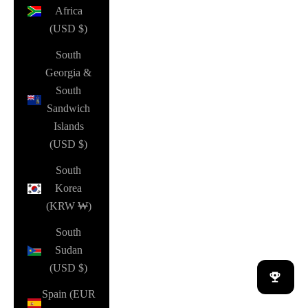
Africa
(USD $)
South
Georgia &
South
Sandwich
Islands
(USD $)
South
Korea
(KRW ₩)
South
Sudan
(USD $)
Spain (EUR