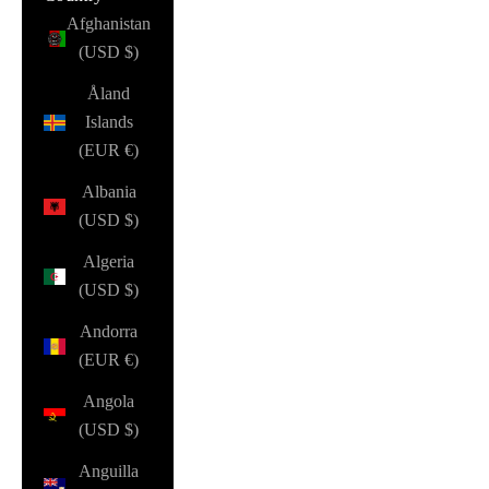
Afghanistan
(USD $)
Åland
Islands
(EUR €)
Albania
(USD $)
Algeria
(USD $)
Andorra
(EUR €)
Angola
(USD $)
Anguilla