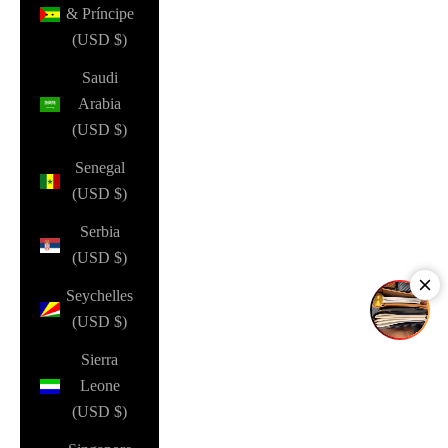
& Príncipe
(USD $)
Saudi
Arabia
(USD $)
Senegal
(USD $)
Serbia
(USD $)
Seychelles
(USD $)
Sierra
Leone
(USD $)