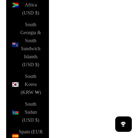
Africa
(USD $)
South
Georgia &
South
Sandwich
Islands
(USD $)
South
Korea
(KRW ₩)
South
Sudan
(USD $)
Spain (EUR