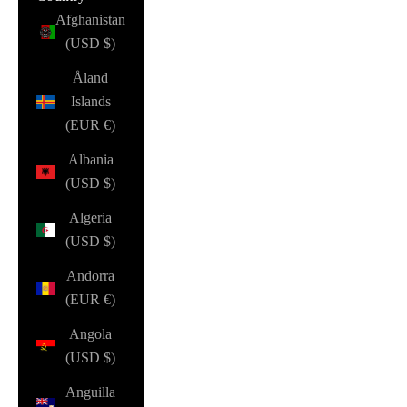
Afghanistan
(USD $)
Åland
Islands
(EUR €)
Albania
(USD $)
Algeria
(USD $)
Andorra
(EUR €)
Angola
(USD $)
Anguilla