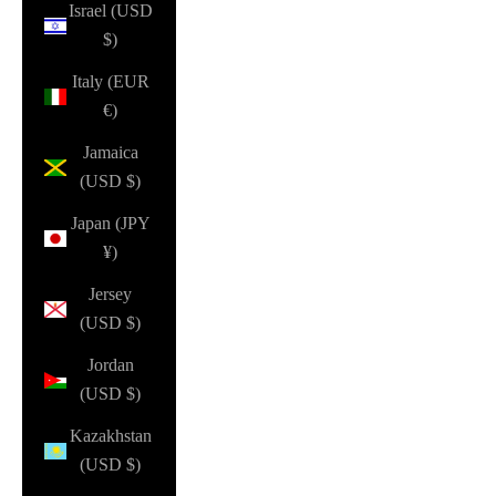
Israel (USD
$)
Italy (EUR
€)
Jamaica
(USD $)
Japan (JPY
¥)
Jersey
(USD $)
Jordan
(USD $)
Kazakhstan
(USD $)