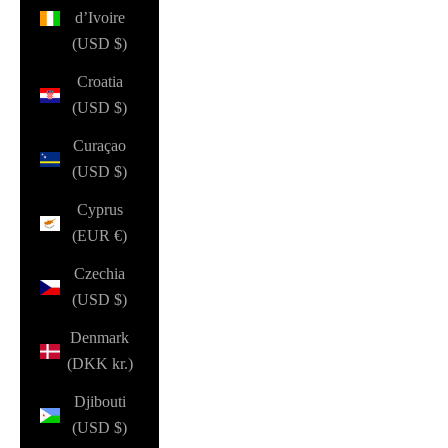
d’Ivoire
(USD $)
Croatia
(USD $)
Curaçao
(USD $)
Cyprus
(EUR €)
Czechia
(USD $)
Denmark
(DKK kr.)
Djibouti
(USD $)