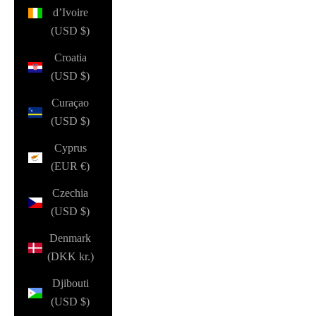
d’Ivoire
(USD $)
Croatia
(USD $)
Curaçao
(USD $)
Cyprus
(EUR €)
Czechia
(USD $)
Denmark
(DKK kr.)
Djibouti
(USD $)