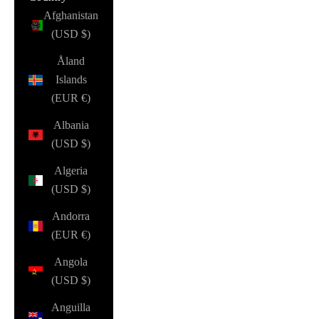
Afghanistan
(USD $)
Åland
Islands
(EUR €)
Albania
(USD $)
Algeria
(USD $)
Andorra
(EUR €)
Angola
(USD $)
Anguilla