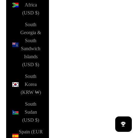
Africa
(USD $)
South
Georgia &
South
Sandwich
Islands
(USD $)
South
Korea
(KRW ₩)
South
Sudan
(USD $)
Spain (EUR