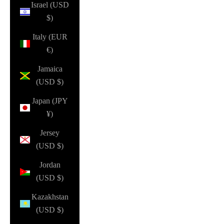
Israel (USD
$)
Italy (EUR
€)
Jamaica
(USD $)
Japan (JPY
¥)
Jersey
(USD $)
Jordan
(USD $)
Kazakhstan
(USD $)