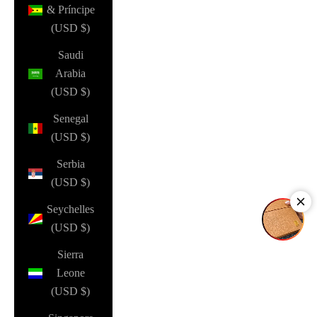
& Príncipe
(USD $)
Saudi
Arabia
(USD $)
Senegal
(USD $)
Serbia
(USD $)
Seychelles
(USD $)
Sierra
Leone
(USD $)