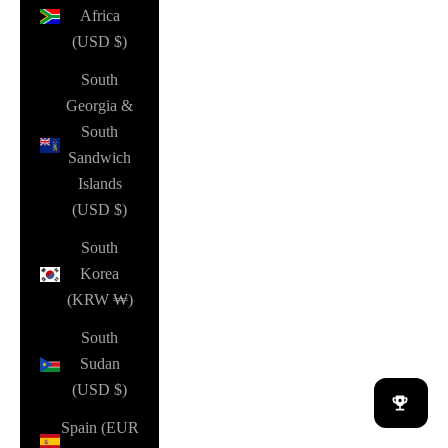
Africa
(USD $)
South
Georgia &
South
Sandwich
Islands
(USD $)
South
Korea
(KRW ₩)
South
Sudan
(USD $)
Spain (EUR