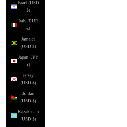
Israel (USD
$)
Italy (EUR
€)
Jamaica
(USD $)
Japan (JPY
¥)
Jersey
(USD $)
Jordan
(USD $)
Kazakhstan
(USD $)