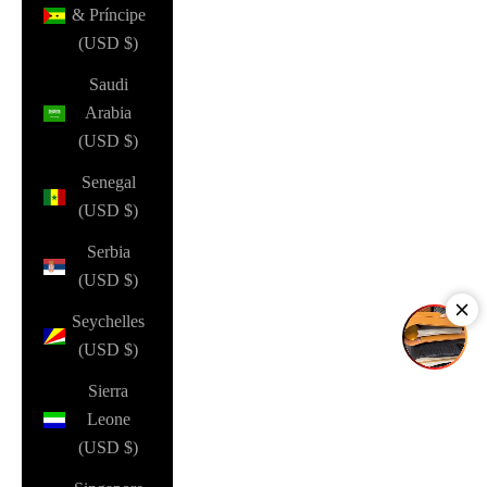
& Príncipe
(USD $)
Saudi
Arabia
(USD $)
Senegal
(USD $)
Serbia
(USD $)
Seychelles
(USD $)
Sierra
Leone
(USD $)