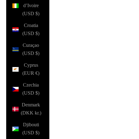
d’Ivoire
(USD $)
Croatia
(USD $)
Curaçao
(USD $)
Cyprus
(EUR €)
Czechia
(USD $)
Denmark
(DKK kr.)
Djibouti
(USD $)