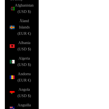
Afghanistan
(USD $)
Åland
Islands
(EUR €)
Albania
(USD $)
Algeria
(USD $)
Andorra
(EUR €)
Angola
(USD $)
Anguilla