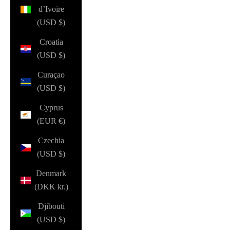
d’Ivoire
(USD $)
Croatia
(USD $)
Curaçao
(USD $)
Cyprus
(EUR €)
Czechia
(USD $)
Denmark
(DKK kr.)
Djibouti
(USD $)