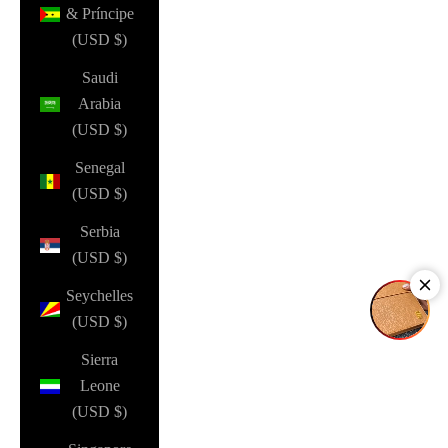
& Príncipe
(USD $)
Saudi
Arabia
(USD $)
Senegal
(USD $)
Serbia
(USD $)
Seychelles
(USD $)
Sierra
Leone
(USD $)