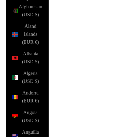
Afghanistan
(USD $)
Åland
Islands
(EUR €)
Albania
(USD $)
Algeria
(USD $)
Andorra
(EUR €)
Angola
(USD $)
Anguilla