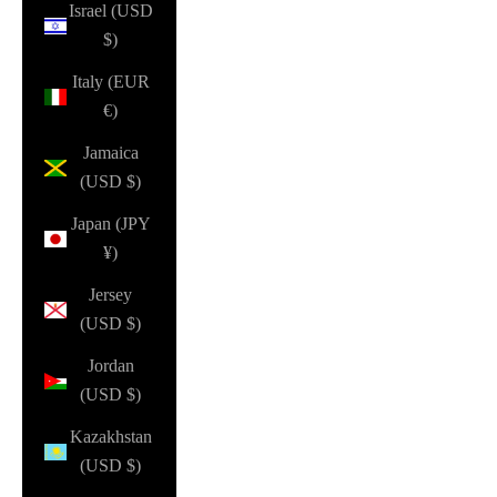
Israel (USD
$)
Italy (EUR
€)
Jamaica
(USD $)
Japan (JPY
¥)
Jersey
(USD $)
Jordan
(USD $)
Kazakhstan
(USD $)