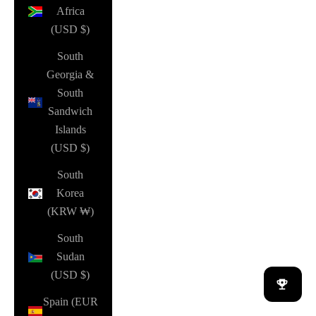
Africa
(USD $)
South
Georgia &
South
Sandwich
Islands
(USD $)
South
Korea
(KRW ₩)
South
Sudan
(USD $)
Spain (EUR