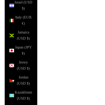
Israel (USD
$)
Italy (EUR
€)
Jamaica
(USD $)
Japan (JPY
¥)
Jersey
(USD $)
Jordan
(USD $)
Kazakhstan
(USD $)