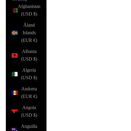
Afghanistan
(USD $)
Åland
Islands
(EUR €)
Albania
(USD $)
Algeria
(USD $)
Andorra
(EUR €)
Angola
(USD $)
Anguilla