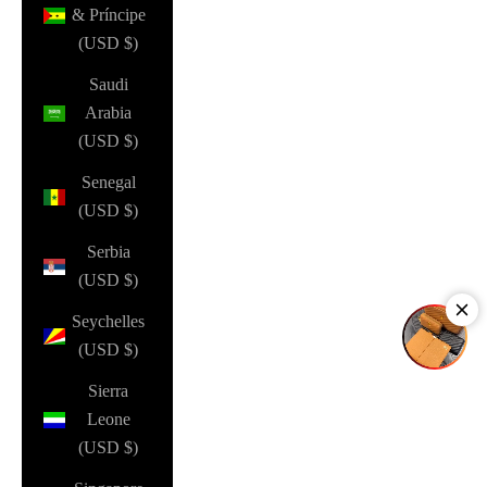
& Príncipe
(USD $)
Saudi
Arabia
(USD $)
Senegal
(USD $)
Serbia
(USD $)
Seychelles
(USD $)
Sierra
Leone
(USD $)