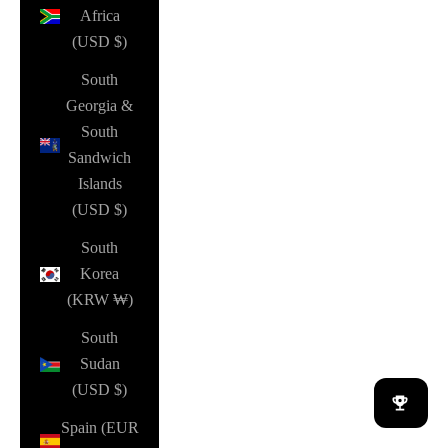
Africa
(USD $)
South
Georgia &
South
Sandwich
Islands
(USD $)
South
Korea
(KRW ₩)
South
Sudan
(USD $)
Spain (EUR