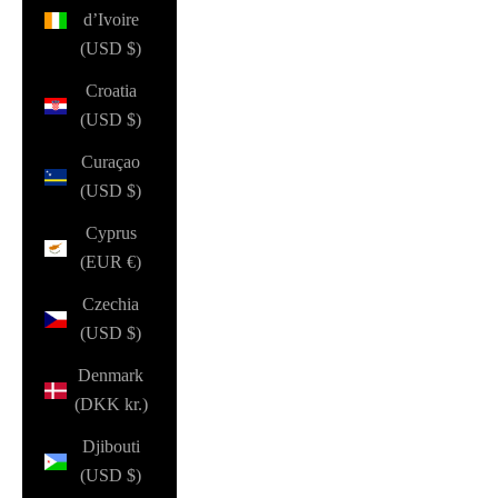
d’Ivoire
(USD $)
Croatia
(USD $)
Curaçao
(USD $)
Cyprus
(EUR €)
Czechia
(USD $)
Denmark
(DKK kr.)
Djibouti
(USD $)