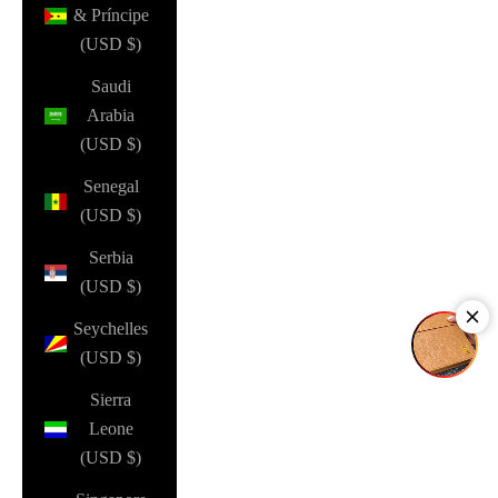
& Príncipe
(USD $)
Saudi
Arabia
(USD $)
Senegal
(USD $)
Serbia
(USD $)
Seychelles
(USD $)
Sierra
Leone
(USD $)