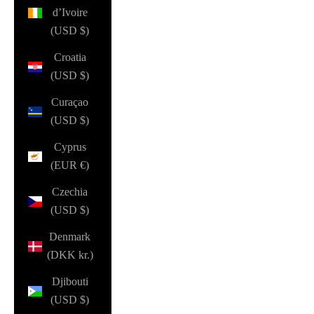
d’Ivoire
(USD $)
Croatia
(USD $)
Curaçao
(USD $)
Cyprus
(EUR €)
Czechia
(USD $)
Denmark
(DKK kr.)
Djibouti
(USD $)