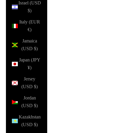
Israel (USD
$)
Italy (EUR
€)
Jamaica
(USD $)
Japan (JPY
¥)
Jersey
(USD $)
Jordan
(USD $)
Kazakhstan
(USD $)