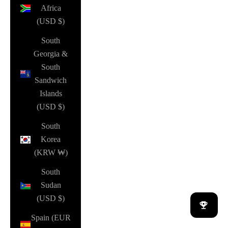
Africa
(USD $)
South
Georgia &
South
Sandwich
Islands
(USD $)
South
Korea
(KRW ₩)
South
Sudan
(USD $)
Spain (EUR