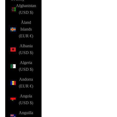
Afghanistan
(USD $)
Åland
Islands
(EUR €)
Albania
(USD $)
Algeria
(USD $)
Andorra
(EUR €)
Angola
(USD $)
Anguilla