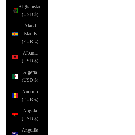
Afghanistan
(USD $)
Åland
Islands
(EUR €)
Albania
(USD $)
Algeria
(USD $)
Andorra
(EUR €)
Angola
(USD $)
Anguilla