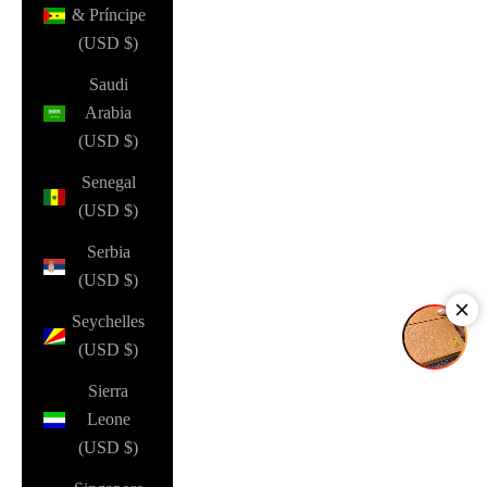
& Príncipe
(USD $)
Saudi
Arabia
(USD $)
Senegal
(USD $)
Serbia
(USD $)
Seychelles
(USD $)
Sierra
Leone
(USD $)