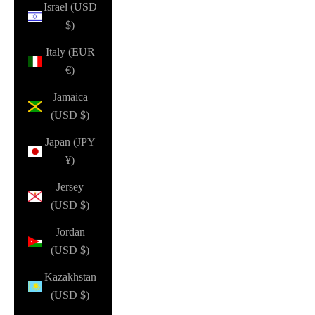
Israel (USD
$)
Italy (EUR
€)
Jamaica
(USD $)
Japan (JPY
¥)
Jersey
(USD $)
Jordan
(USD $)
Kazakhstan
(USD $)