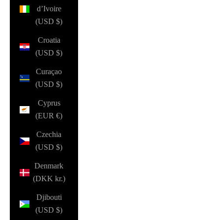
d’Ivoire
(USD $)
Croatia
(USD $)
Curaçao
(USD $)
Cyprus
(EUR €)
Czechia
(USD $)
Denmark
(DKK kr.)
Djibouti
(USD $)