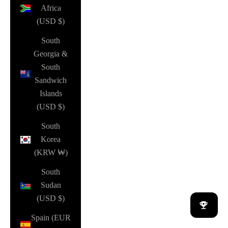
Africa
(USD $)
South
Georgia &
South
Sandwich
Islands
(USD $)
South
Korea
(KRW ₩)
South
Sudan
(USD $)
Spain (EUR