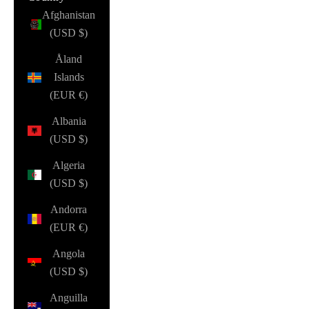
Afghanistan
(USD $)
Åland
Islands
(EUR €)
Albania
(USD $)
Algeria
(USD $)
Andorra
(EUR €)
Angola
(USD $)
Anguilla