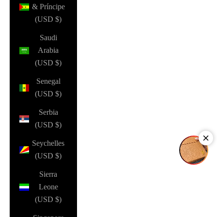
& Príncipe
(USD $)
Saudi
Arabia
(USD $)
Senegal
(USD $)
Serbia
(USD $)
Seychelles
(USD $)
Sierra
Leone
(USD $)