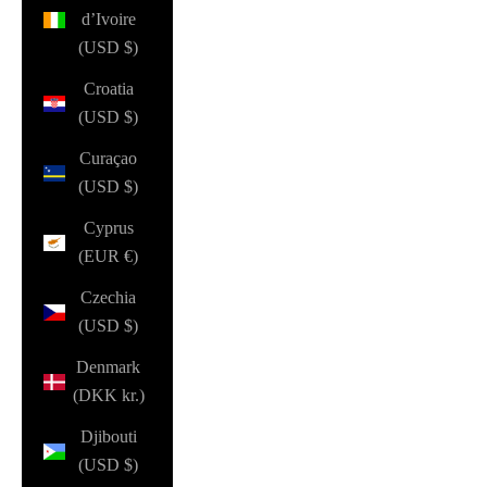
d’Ivoire
(USD $)
Croatia
(USD $)
Curaçao
(USD $)
Cyprus
(EUR €)
Czechia
(USD $)
Denmark
(DKK kr.)
Djibouti
(USD $)