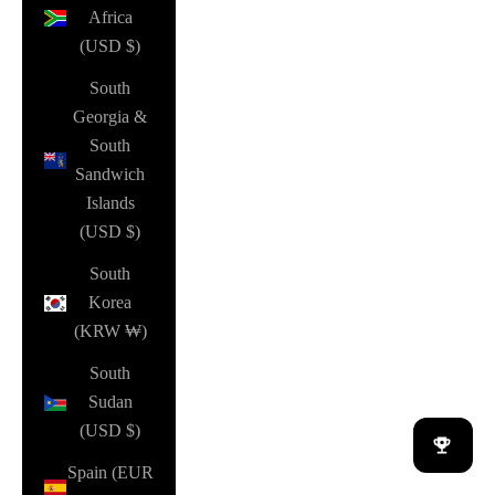
Africa
(USD $)
South
Georgia &
South
Sandwich
Islands
(USD $)
South
Korea
(KRW ₩)
South
Sudan
(USD $)
Spain (EUR