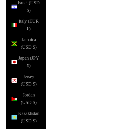
Israel (USD
$)
Italy (EUR
€)
Jamaica
(USD $)
Japan (JPY
¥)
Jersey
(USD $)
Jordan
(USD $)
Kazakhstan
(USD $)