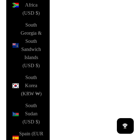
Africa
(USD $)
South
Georgia &
South
Sandwich
Islands
(USD $)
South
Korea
(KRW ₩)
South
Sudan
(USD $)
Spain (EUR