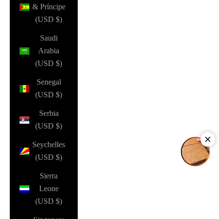
& Príncipe
(USD $)
Saudi
Arabia
(USD $)
Senegal
(USD $)
Serbia
(USD $)
Seychelles
(USD $)
Sierra
Leone
(USD $)