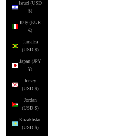
Israel (USD
$)
Italy (EUR
€)
Jamaica
(USD $)
Japan (JPY
¥)
Jersey
(USD $)
Jordan
(USD $)
Kazakhstan
(USD $)