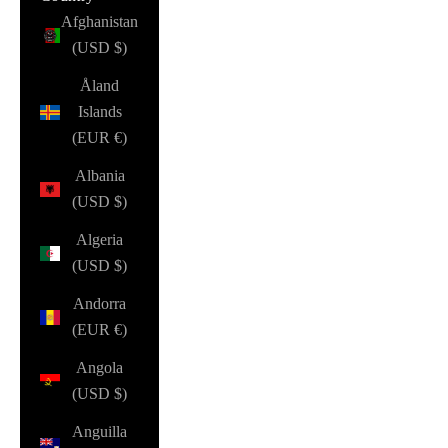
Afghanistan
(USD $)
Åland
Islands
(EUR €)
Albania
(USD $)
Algeria
(USD $)
Andorra
(EUR €)
Angola
(USD $)
Anguilla