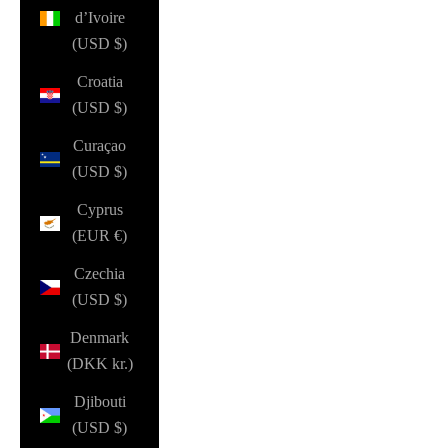
d’Ivoire
(USD $)
Croatia
(USD $)
Curaçao
(USD $)
Cyprus
(EUR €)
Czechia
(USD $)
Denmark
(DKK kr.)
Djibouti
(USD $)