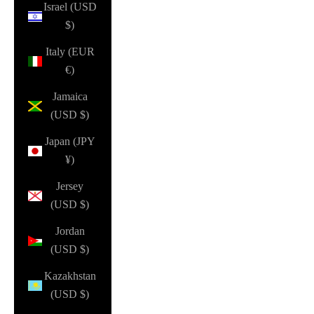
Israel (USD
$)
Italy (EUR
€)
Jamaica
(USD $)
Japan (JPY
¥)
Jersey
(USD $)
Jordan
(USD $)
Kazakhstan
(USD $)