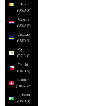
d’Ivoire
(USD $)
Croatia
(USD $)
Curaçao
(USD $)
Cyprus
(EUR €)
Czechia
(USD $)
Denmark
(DKK kr.)
Djibouti
(USD $)