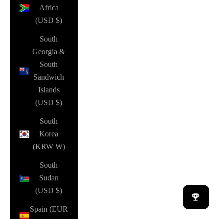
Africa
(USD $)
South
Georgia &
South
Sandwich
Islands
(USD $)
South
Korea
(KRW ₩)
South
Sudan
(USD $)
Spain (EUR