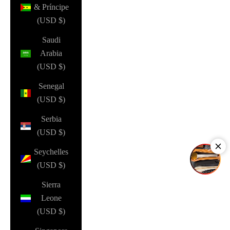
& Príncipe
(USD $)
Saudi
Arabia
(USD $)
Senegal
(USD $)
Serbia
(USD $)
Seychelles
(USD $)
Sierra
Leone
(USD $)