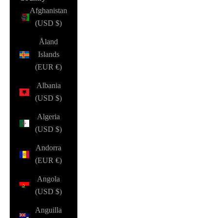
Afghanistan
(USD $)
Åland
Islands
(EUR €)
Albania
(USD $)
Algeria
(USD $)
Andorra
(EUR €)
Angola
(USD $)
Anguilla