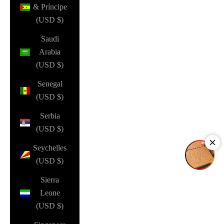
& Príncipe
(USD $)
Saudi
Arabia
(USD $)
Senegal
(USD $)
Serbia
(USD $)
Seychelles
(USD $)
Sierra
Leone
(USD $)