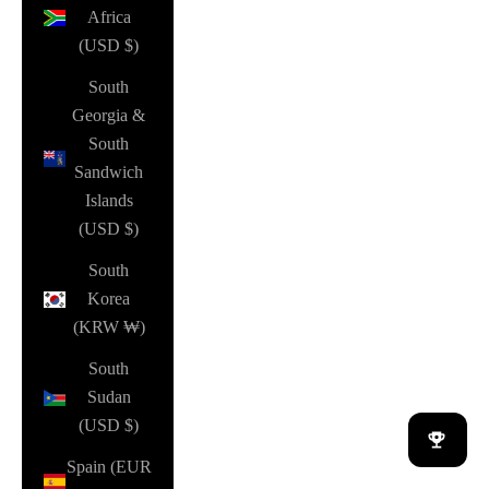
Africa
(USD $)
South
Georgia &
South
Sandwich
Islands
(USD $)
South
Korea
(KRW ₩)
South
Sudan
(USD $)
Spain (EUR