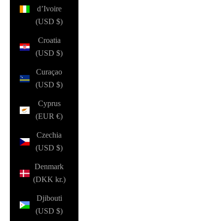
d’Ivoire
(USD $)
Croatia
(USD $)
Curaçao
(USD $)
Cyprus
(EUR €)
Czechia
(USD $)
Denmark
(DKK kr.)
Djibouti
(USD $)