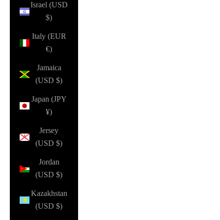
Israel (USD
$)
Italy (EUR
€)
Jamaica
(USD $)
Japan (JPY
¥)
Jersey
(USD $)
Jordan
(USD $)
Kazakhstan
(USD $)