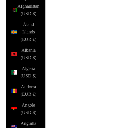
Afghanistan
(USD $)
Åland
Islands
(EUR €)
Albania
(USD $)
Algeria
(USD $)
Andorra
(EUR €)
Angola
(USD $)
Anguilla