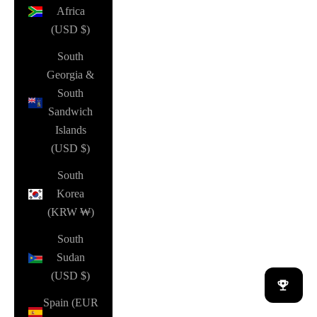
Africa
(USD $)
South
Georgia &
South
Sandwich
Islands
(USD $)
South
Korea
(KRW ₩)
South
Sudan
(USD $)
Spain (EUR