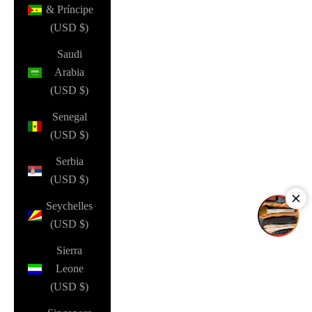
& Príncipe
(USD $)
Saudi
Arabia
(USD $)
Senegal
(USD $)
Serbia
(USD $)
Seychelles
(USD $)
Sierra
Leone
(USD $)