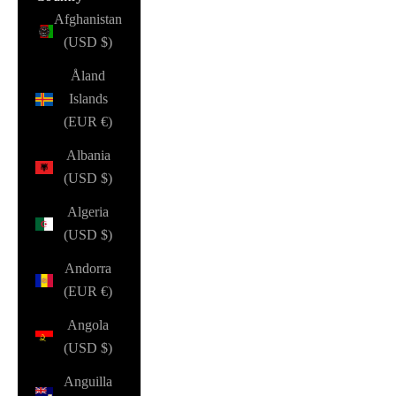
Afghanistan
(USD $)
Åland
Islands
(EUR €)
Albania
(USD $)
Algeria
(USD $)
Andorra
(EUR €)
Angola
(USD $)
Anguilla