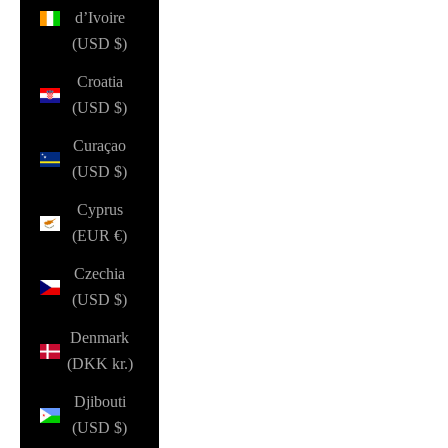
d’Ivoire
(USD $)
Croatia
(USD $)
Curaçao
(USD $)
Cyprus
(EUR €)
Czechia
(USD $)
Denmark
(DKK kr.)
Djibouti
(USD $)