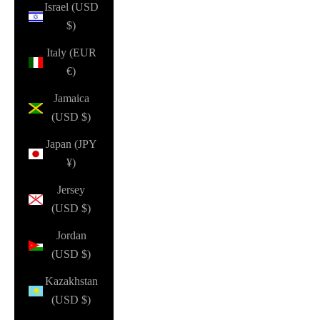
Israel (USD
$)
Italy (EUR
€)
Jamaica
(USD $)
Japan (JPY
¥)
Jersey
(USD $)
Jordan
(USD $)
Kazakhstan
(USD $)