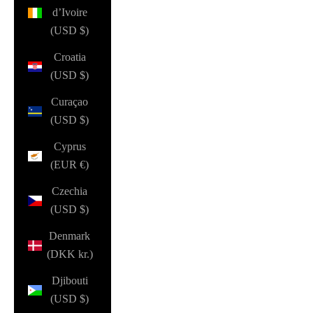
d’Ivoire
(USD $)
Croatia
(USD $)
Curaçao
(USD $)
Cyprus
(EUR €)
Czechia
(USD $)
Denmark
(DKK kr.)
Djibouti
(USD $)