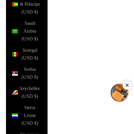
& Príncipe
(USD $)
Saudi
Arabia
(USD $)
Senegal
(USD $)
Serbia
(USD $)
Seychelles
(USD $)
Sierra
Leone
(USD $)