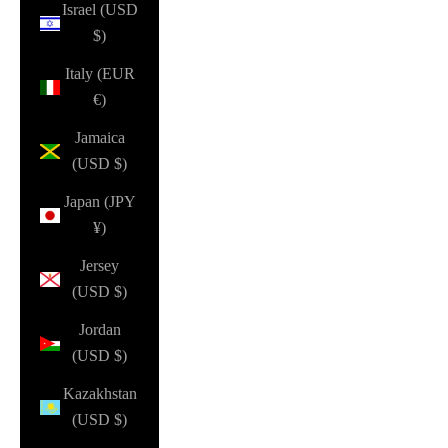
Israel (USD
$)
Italy (EUR
€)
Jamaica
(USD $)
Japan (JPY
¥)
Jersey
(USD $)
Jordan
(USD $)
Kazakhstan
(USD $)