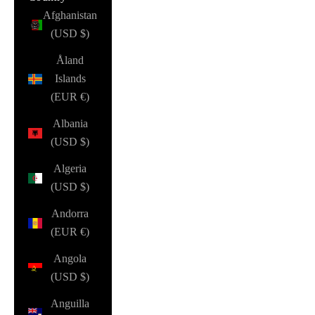
Afghanistan
(USD $)
Åland
Islands
(EUR €)
Albania
(USD $)
Algeria
(USD $)
Andorra
(EUR €)
Angola
(USD $)
Anguilla