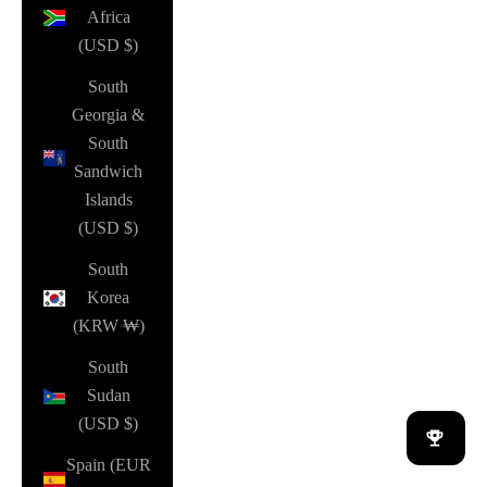
Africa
(USD $)
South
Georgia &
South
Sandwich
Islands
(USD $)
South
Korea
(KRW ₩)
South
Sudan
(USD $)
Spain (EUR