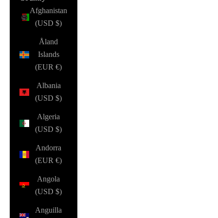
Afghanistan
(USD $)
Åland
Islands
(EUR €)
Albania
(USD $)
Algeria
(USD $)
Andorra
(EUR €)
Angola
(USD $)
Anguilla