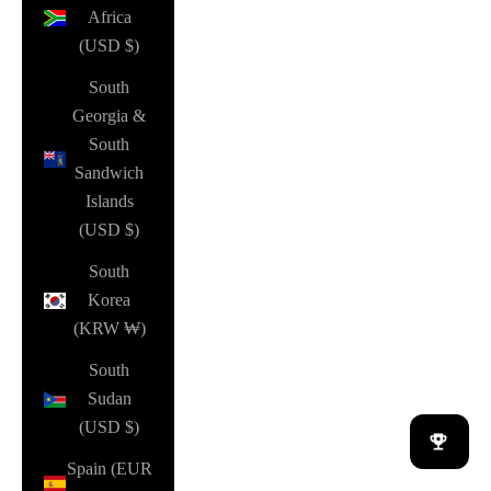
Africa
(USD $)
South
Georgia &
South
Sandwich
Islands
(USD $)
South
Korea
(KRW ₩)
South
Sudan
(USD $)
Spain (EUR