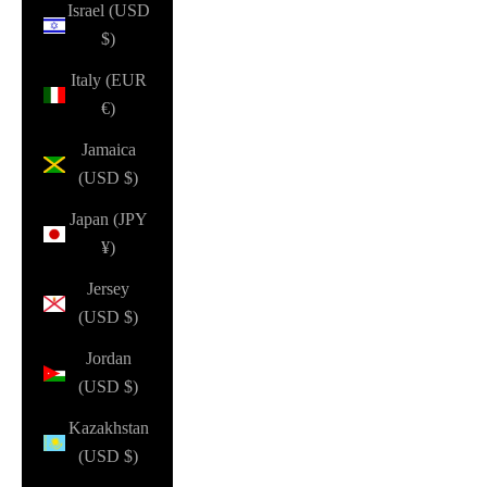
Israel (USD
$)
Italy (EUR
€)
Jamaica
(USD $)
Japan (JPY
¥)
Jersey
(USD $)
Jordan
(USD $)
Kazakhstan
(USD $)