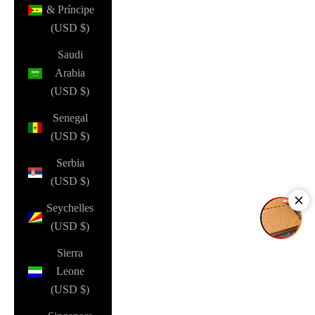
& Príncipe
(USD $)
Saudi
Arabia
(USD $)
Senegal
(USD $)
Serbia
(USD $)
Seychelles
(USD $)
Sierra
Leone
(USD $)