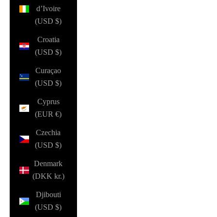
d’Ivoire
(USD $)
Croatia
(USD $)
Curaçao
(USD $)
Cyprus
(EUR €)
Czechia
(USD $)
Denmark
(DKK kr.)
Djibouti
(USD $)