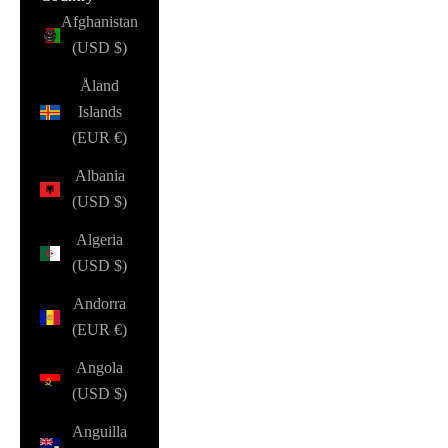
Afghanistan
(USD $)
Åland
Islands
(EUR €)
Albania
(USD $)
Algeria
(USD $)
Andorra
(EUR €)
Angola
(USD $)
Anguilla