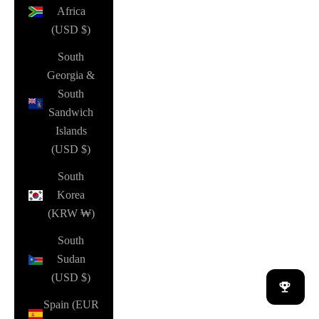
Africa
(USD $)
South
Georgia &
South
Sandwich
Islands
(USD $)
South
Korea
(KRW ₩)
South
Sudan
(USD $)
Spain (EUR