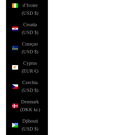
d’Ivoire
(USD $)
Croatia
(USD $)
Curaçao
(USD $)
Cyprus
(EUR €)
Czechia
(USD $)
Denmark
(DKK kr.)
Djibouti
(USD $)