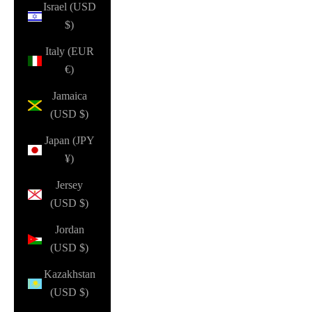
Israel (USD
$)
Italy (EUR
€)
Jamaica
(USD $)
Japan (JPY
¥)
Jersey
(USD $)
Jordan
(USD $)
Kazakhstan
(USD $)