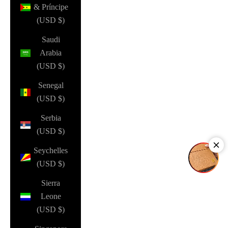
& Príncipe
(USD $)
Saudi
Arabia
(USD $)
Senegal
(USD $)
Serbia
(USD $)
Seychelles
(USD $)
Sierra
Leone
(USD $)