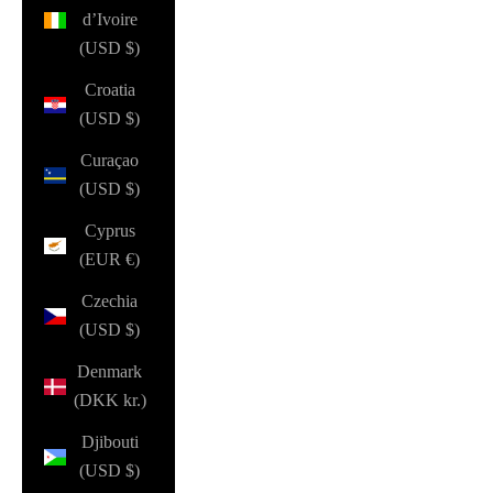
d’Ivoire
(USD $)
Croatia
(USD $)
Curaçao
(USD $)
Cyprus
(EUR €)
Czechia
(USD $)
Denmark
(DKK kr.)
Djibouti
(USD $)