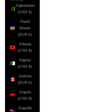
Afghanistan
(USD $)
Åland
Islands
(EUR €)
Albania
(USD $)
Algeria
(USD $)
Andorra
(EUR €)
Angola
(USD $)
Anguilla