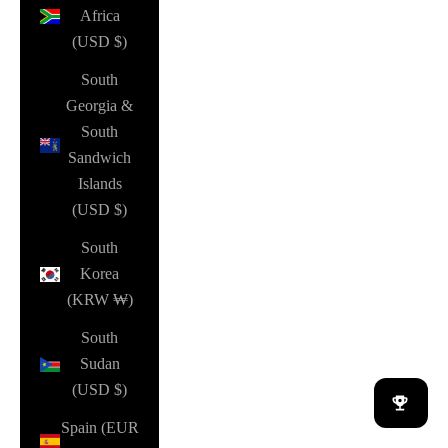
Africa
(USD $)
South
Georgia &
South
Sandwich
Islands
(USD $)
South
Korea
(KRW ₩)
South
Sudan
(USD $)
Spain (EUR