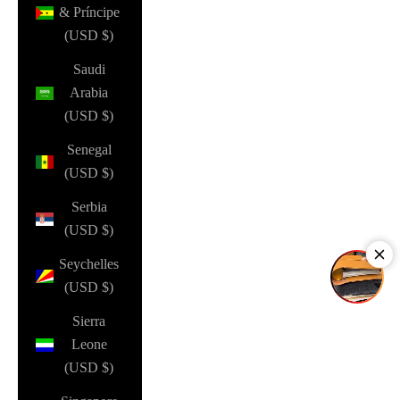
& Príncipe
(USD $)
Saudi
Arabia
(USD $)
Senegal
(USD $)
Serbia
(USD $)
Seychelles
(USD $)
Sierra
Leone
(USD $)