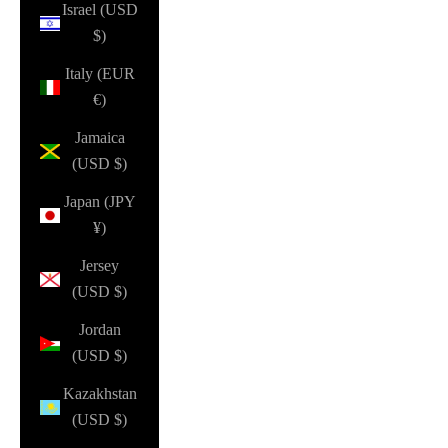
Israel (USD
$)
Italy (EUR
€)
Jamaica
(USD $)
Japan (JPY
¥)
Jersey
(USD $)
Jordan
(USD $)
Kazakhstan
(USD $)