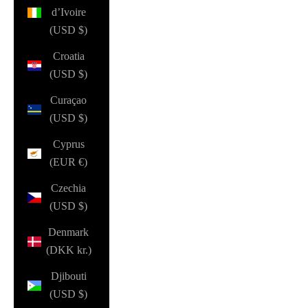
d’Ivoire
(USD $)
Croatia
(USD $)
Curaçao
(USD $)
Cyprus
(EUR €)
Czechia
(USD $)
Denmark
(DKK kr.)
Djibouti
(USD $)