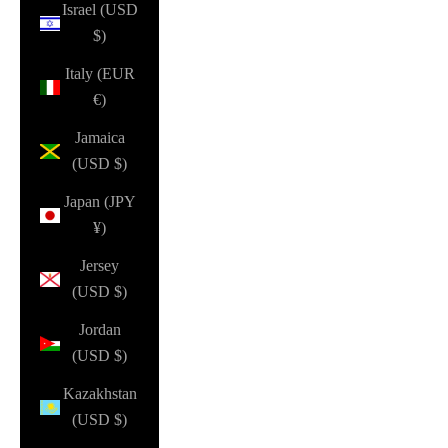
Israel (USD
$)
Italy (EUR
€)
Jamaica
(USD $)
Japan (JPY
¥)
Jersey
(USD $)
Jordan
(USD $)
Kazakhstan
(USD $)