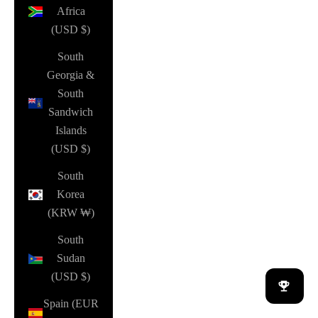
Africa
(USD $)
South
Georgia &
South
Sandwich
Islands
(USD $)
South
Korea
(KRW ₩)
South
Sudan
(USD $)
Spain (EUR