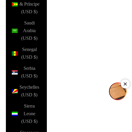
& Príncipe
(USD $)
Saudi
Arabia
(USD $)
Senegal
(USD $)
Serbia
(USD $)
Seychelles
(USD $)
Sierra
Leone
(USD $)