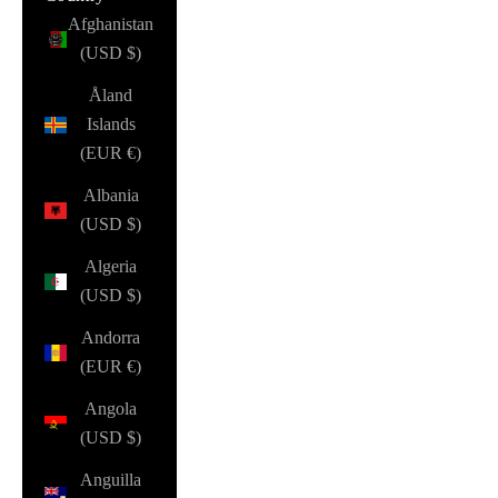
Afghanistan
(USD $)
Åland
Islands
(EUR €)
Albania
(USD $)
Algeria
(USD $)
Andorra
(EUR €)
Angola
(USD $)
Anguilla