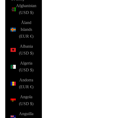
Afghanistan
(USD $)
Åland
Islands
(EUR €)
Albania
(USD $)
Algeria
(USD $)
Andorra
(EUR €)
Angola
(USD $)
Anguilla