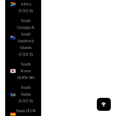
Africa
(USD $)
South
Georgia &
South
Sandwich
Islands
(USD $)
South
Korea
(KRW ₩)
South
Sudan
(USD $)
Spain (EUR