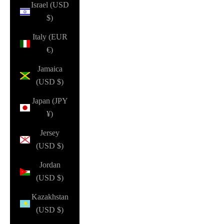
Israel (USD
$)
Italy (EUR
€)
Jamaica
(USD $)
Japan (JPY
¥)
Jersey
(USD $)
Jordan
(USD $)
Kazakhstan
(USD $)