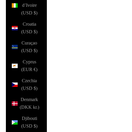
d’Ivoire
(USD $)
Croatia
(USD $)
Curaçao
(USD $)
Cyprus
(EUR €)
Czechia
(USD $)
Denmark
(DKK kr.)
Djibouti
(USD $)