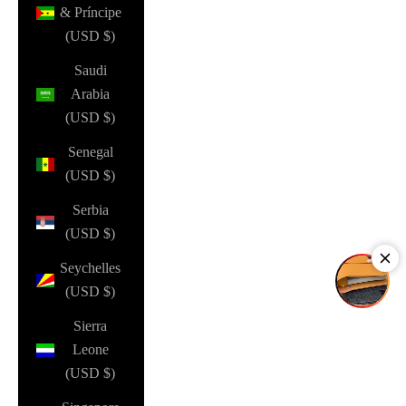
& Príncipe
(USD $)
Saudi
Arabia
(USD $)
Senegal
(USD $)
Serbia
(USD $)
Seychelles
(USD $)
Sierra
Leone
(USD $)