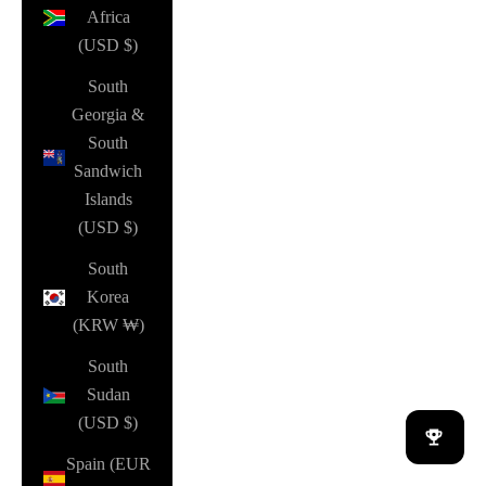
Africa
(USD $)
South
Georgia &
South
Sandwich
Islands
(USD $)
South
Korea
(KRW ₩)
South
Sudan
(USD $)
Spain (EUR