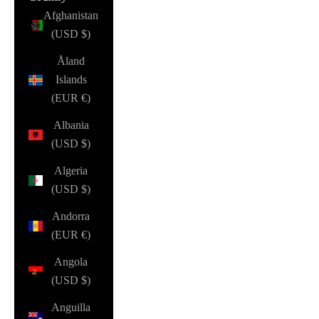
Afghanistan
(USD $)
Åland
Islands
(EUR €)
Albania
(USD $)
Algeria
(USD $)
Andorra
(EUR €)
Angola
(USD $)
Anguilla