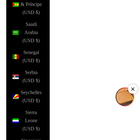
& Príncipe
(USD $)
Saudi
Arabia
(USD $)
Senegal
(USD $)
Serbia
(USD $)
Seychelles
(USD $)
Sierra
Leone
(USD $)