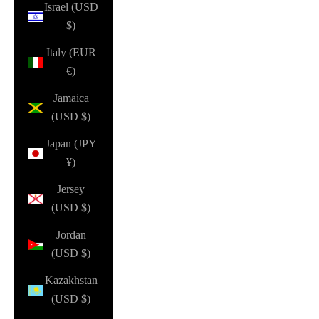
Israel (USD
$)
Italy (EUR
€)
Jamaica
(USD $)
Japan (JPY
¥)
Jersey
(USD $)
Jordan
(USD $)
Kazakhstan
(USD $)