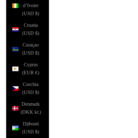
d’Ivoire
(USD $)
Croatia
(USD $)
Curaçao
(USD $)
Cyprus
(EUR €)
Czechia
(USD $)
Denmark
(DKK kr.)
Djibouti
(USD $)