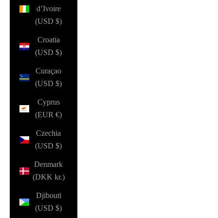
d’Ivoire
(USD $)
Croatia
(USD $)
Curaçao
(USD $)
Cyprus
(EUR €)
Czechia
(USD $)
Denmark
(DKK kr.)
Djibouti
(USD $)