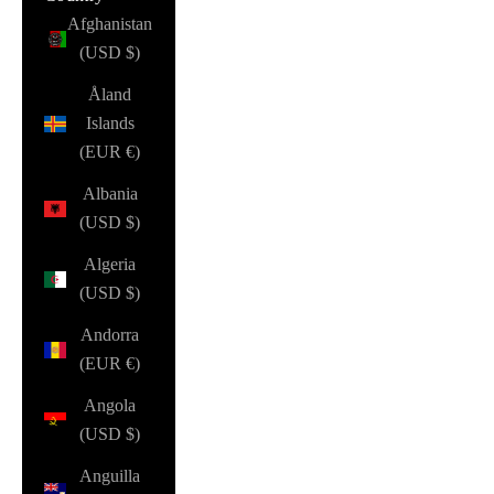
Afghanistan
(USD $)
Åland
Islands
(EUR €)
Albania
(USD $)
Algeria
(USD $)
Andorra
(EUR €)
Angola
(USD $)
Anguilla