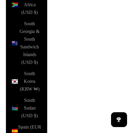
Africa
(USD $)
South
Georgia &
South
Sandwich
Islands
(USD $)
South
Korea
(KRW ₩)
South
Sudan
(USD $)
Spain (EUR