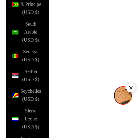
& Príncipe
(USD $)
Saudi
Arabia
(USD $)
Senegal
(USD $)
Serbia
(USD $)
Seychelles
(USD $)
Sierra
Leone
(USD $)