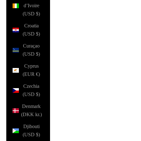
d’Ivoire
(USD $)
Croatia
(USD $)
Curaçao
(USD $)
Cyprus
(EUR €)
Czechia
(USD $)
Denmark
(DKK kr.)
Djibouti
(USD $)