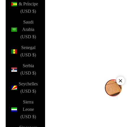
& Príncipe
(USD $)
Saudi
Arabia
(USD $)
Senegal
(USD $)
Serbia
(USD $)
Seychelles
(USD $)
Sierra
Leone
(USD $)