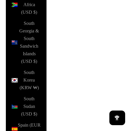
Africa
(USD $)
South
Georgia &
South
Sandwich
Islands
(USD $)
South
Korea
(KRW ₩)
South
Sudan
(USD $)
Spain (EUR