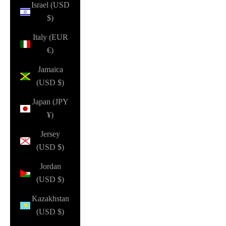
Israel (USD
$)
Italy (EUR
€)
Jamaica
(USD $)
Japan (JPY
¥)
Jersey
(USD $)
Jordan
(USD $)
Kazakhstan
(USD $)