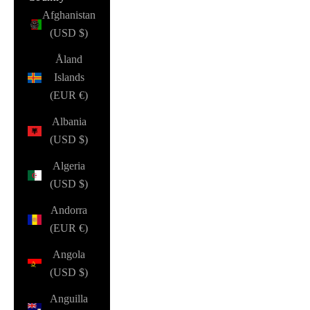
Afghanistan
(USD $)
Åland
Islands
(EUR €)
Albania
(USD $)
Algeria
(USD $)
Andorra
(EUR €)
Angola
(USD $)
Anguilla