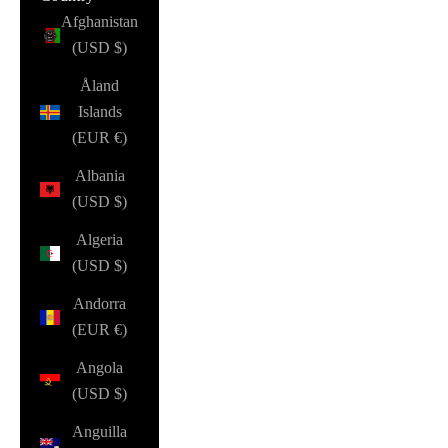
Afghanistan
(USD $)
Åland
Islands
(EUR €)
Albania
(USD $)
Algeria
(USD $)
Andorra
(EUR €)
Angola
(USD $)
Anguilla