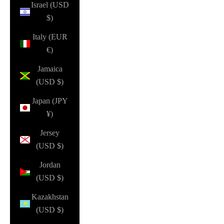
Israel (USD
$)
Italy (EUR
€)
Jamaica
(USD $)
Japan (JPY
¥)
Jersey
(USD $)
Jordan
(USD $)
Kazakhstan
(USD $)