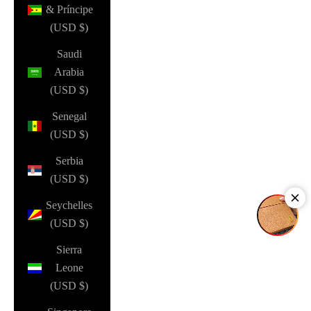
& Príncipe
(USD $)
Saudi
Arabia
(USD $)
Senegal
(USD $)
Serbia
(USD $)
Seychelles
(USD $)
Sierra
Leone
(USD $)