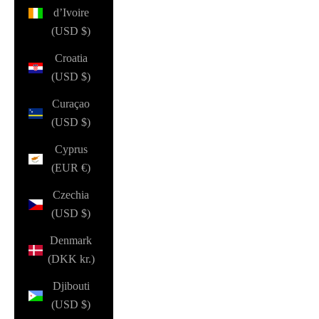
d’Ivoire
(USD $)
Croatia
(USD $)
Curaçao
(USD $)
Cyprus
(EUR €)
Czechia
(USD $)
Denmark
(DKK kr.)
Djibouti
(USD $)