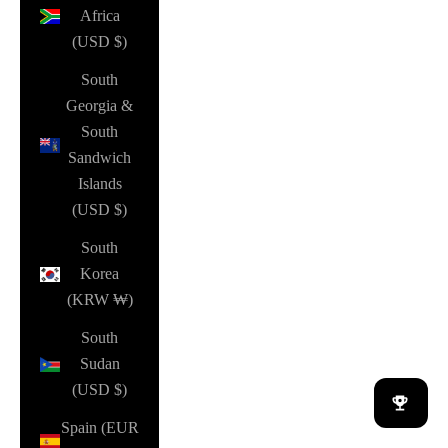
Africa
(USD $)
South
Georgia &
South
Sandwich
Islands
(USD $)
South
Korea
(KRW ₩)
South
Sudan
(USD $)
Spain (EUR