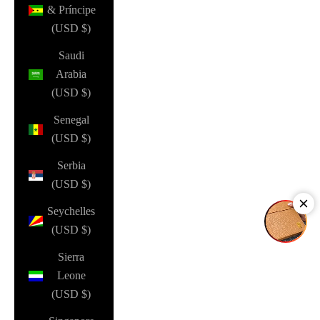
& Príncipe
(USD $)
Saudi
Arabia
(USD $)
Senegal
(USD $)
Serbia
(USD $)
Seychelles
(USD $)
Sierra
Leone
(USD $)