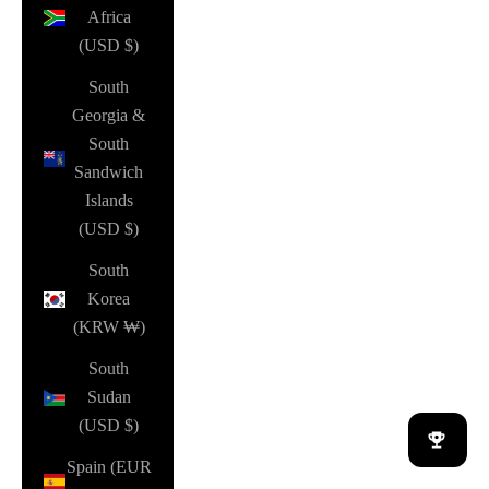
Africa
(USD $)
South
Georgia &
South
Sandwich
Islands
(USD $)
South
Korea
(KRW ₩)
South
Sudan
(USD $)
Spain (EUR