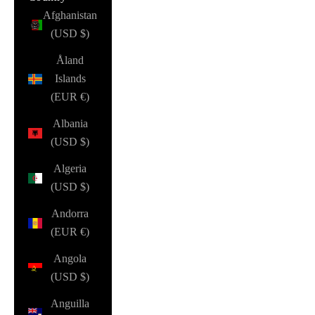
Afghanistan
(USD $)
Åland
Islands
(EUR €)
Albania
(USD $)
Algeria
(USD $)
Andorra
(EUR €)
Angola
(USD $)
Anguilla