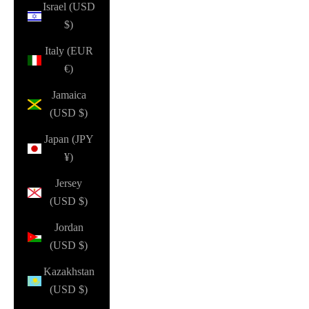
Israel (USD
$)
Italy (EUR
€)
Jamaica
(USD $)
Japan (JPY
¥)
Jersey
(USD $)
Jordan
(USD $)
Kazakhstan
(USD $)