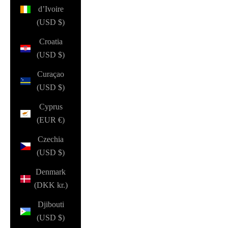
d’Ivoire
(USD $)
Croatia
(USD $)
Curaçao
(USD $)
Cyprus
(EUR €)
Czechia
(USD $)
Denmark
(DKK kr.)
Djibouti
(USD $)