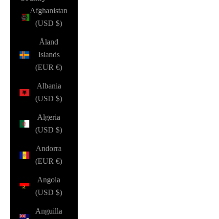
Afghanistan
(USD $)
Åland
Islands
(EUR €)
Albania
(USD $)
Algeria
(USD $)
Andorra
(EUR €)
Angola
(USD $)
Anguilla