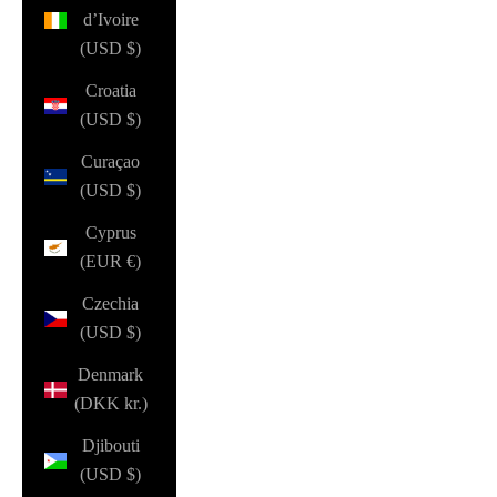
d’Ivoire
(USD $)
Croatia
(USD $)
Curaçao
(USD $)
Cyprus
(EUR €)
Czechia
(USD $)
Denmark
(DKK kr.)
Djibouti
(USD $)