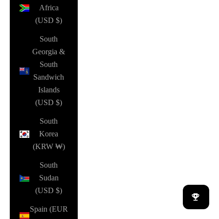
Africa
(USD $)
South
Georgia &
South
Sandwich
Islands
(USD $)
South
Korea
(KRW ₩)
South
Sudan
(USD $)
Spain (EUR