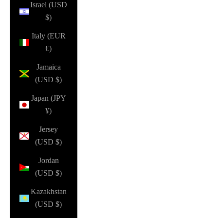
Israel (USD
$)
Italy (EUR
€)
Jamaica
(USD $)
Japan (JPY
¥)
Jersey
(USD $)
Jordan
(USD $)
Kazakhstan
(USD $)