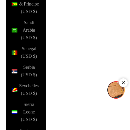
& Príncipe
(USD $)
Saudi
Arabia
(USD $)
Senegal
(USD $)
Serbia
(USD $)
Seychelles
(USD $)
Sierra
Leone
(USD $)