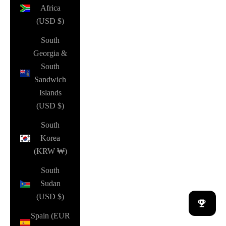
Africa
(USD $)
South
Georgia &
South
Sandwich
Islands
(USD $)
South
Korea
(KRW ₩)
South
Sudan
(USD $)
Spain (EUR