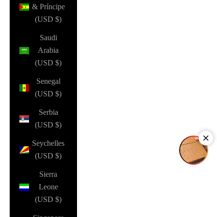
& Príncipe
(USD $)
Saudi
Arabia
(USD $)
Senegal
(USD $)
Serbia
(USD $)
Seychelles
(USD $)
Sierra
Leone
(USD $)