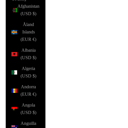
Afghanistan
(USD $)
Åland
Islands
(EUR €)
Albania
(USD $)
Algeria
(USD $)
Andorra
(EUR €)
Angola
(USD $)
Anguilla