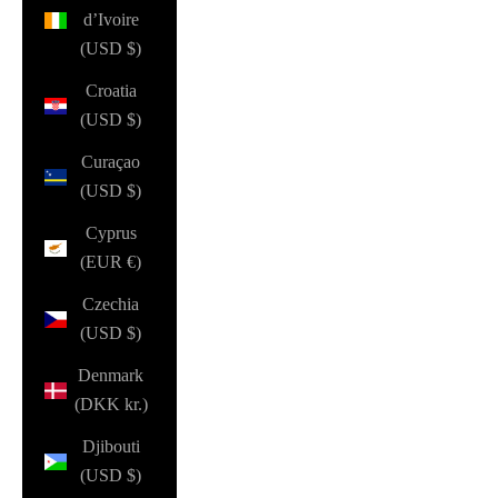
d’Ivoire
(USD $)
Croatia
(USD $)
Curaçao
(USD $)
Cyprus
(EUR €)
Czechia
(USD $)
Denmark
(DKK kr.)
Djibouti
(USD $)