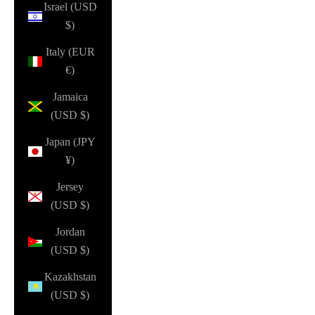
Israel (USD
$)
Italy (EUR
€)
Jamaica
(USD $)
Japan (JPY
¥)
Jersey
(USD $)
Jordan
(USD $)
Kazakhstan
(USD $)