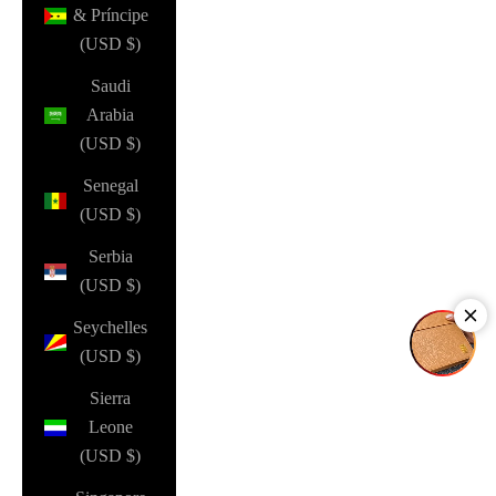
& Príncipe
(USD $)
Saudi
Arabia
(USD $)
Senegal
(USD $)
Serbia
(USD $)
Seychelles
(USD $)
Sierra
Leone
(USD $)