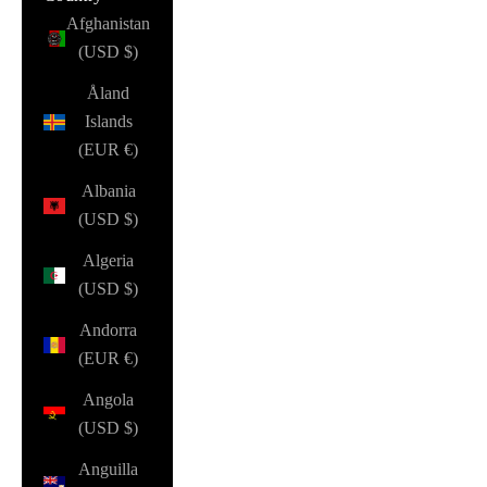
Afghanistan
(USD $)
Åland
Islands
(EUR €)
Albania
(USD $)
Algeria
(USD $)
Andorra
(EUR €)
Angola
(USD $)
Anguilla