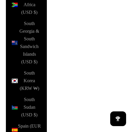
Africa
(USD $)
South
Georgia &
South
Sandwich
Islands
(USD $)
South
Korea
(KRW ₩)
South
Sudan
(USD $)
Spain (EUR