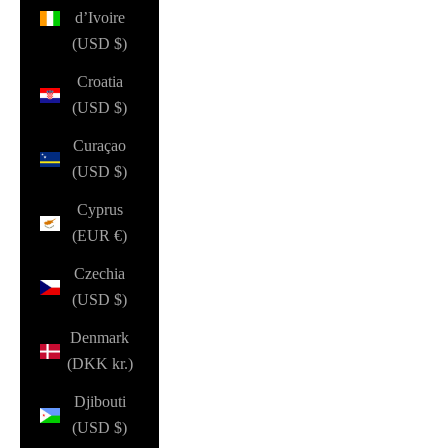
d’Ivoire
(USD $)
Croatia
(USD $)
Curaçao
(USD $)
Cyprus
(EUR €)
Czechia
(USD $)
Denmark
(DKK kr.)
Djibouti
(USD $)