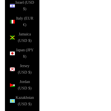
Israel (USD
$)
Italy (EUR
€)
Jamaica
(USD $)
Japan (JPY
¥)
Jersey
(USD $)
Jordan
(USD $)
Kazakhstan
(USD $)