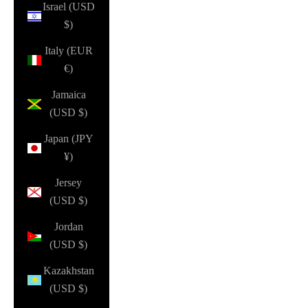
Israel (USD
$)
Italy (EUR
€)
Jamaica
(USD $)
Japan (JPY
¥)
Jersey
(USD $)
Jordan
(USD $)
Kazakhstan
(USD $)