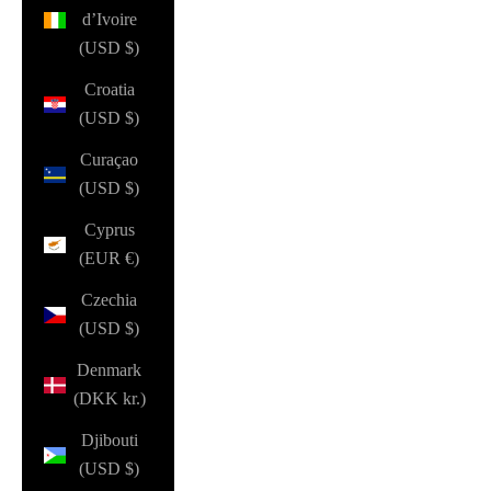
d’Ivoire
(USD $)
Croatia
(USD $)
Curaçao
(USD $)
Cyprus
(EUR €)
Czechia
(USD $)
Denmark
(DKK kr.)
Djibouti
(USD $)