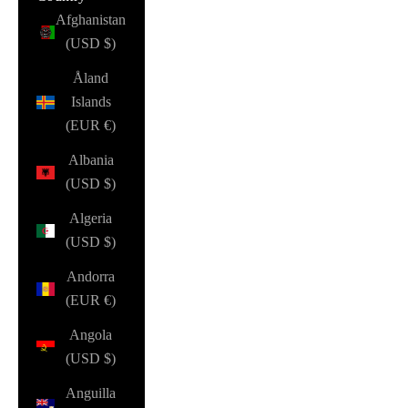
Afghanistan
(USD $)
Åland
Islands
(EUR €)
Albania
(USD $)
Algeria
(USD $)
Andorra
(EUR €)
Angola
(USD $)
Anguilla