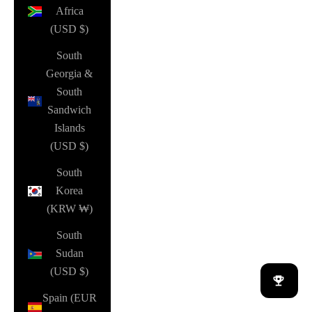
Africa
(USD $)
South
Georgia &
South
Sandwich
Islands
(USD $)
South
Korea
(KRW ₩)
South
Sudan
(USD $)
Spain (EUR