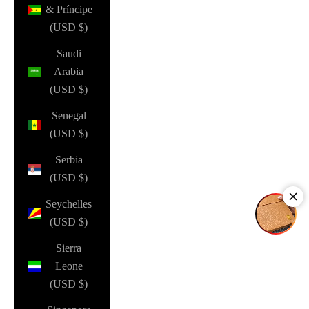
& Príncipe
(USD $)
Saudi
Arabia
(USD $)
Senegal
(USD $)
Serbia
(USD $)
Seychelles
(USD $)
Sierra
Leone
(USD $)