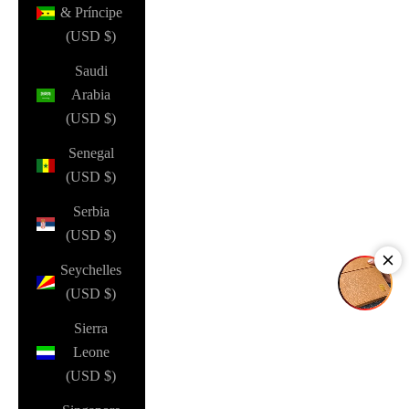
& Príncipe
(USD $)
Saudi
Arabia
(USD $)
Senegal
(USD $)
Serbia
(USD $)
Seychelles
(USD $)
Sierra
Leone
(USD $)