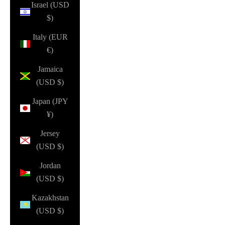
Israel (USD
$)
Italy (EUR
€)
Jamaica
(USD $)
Japan (JPY
¥)
Jersey
(USD $)
Jordan
(USD $)
Kazakhstan
(USD $)