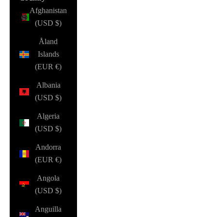
Afghanistan
(USD $)
Åland
Islands
(EUR €)
Albania
(USD $)
Algeria
(USD $)
Andorra
(EUR €)
Angola
(USD $)
Anguilla