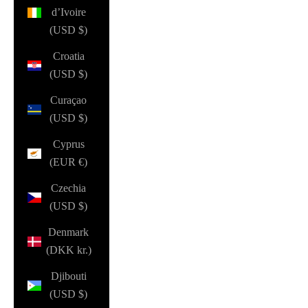
d’Ivoire
(USD $)
Croatia
(USD $)
Curaçao
(USD $)
Cyprus
(EUR €)
Czechia
(USD $)
Denmark
(DKK kr.)
Djibouti
(USD $)