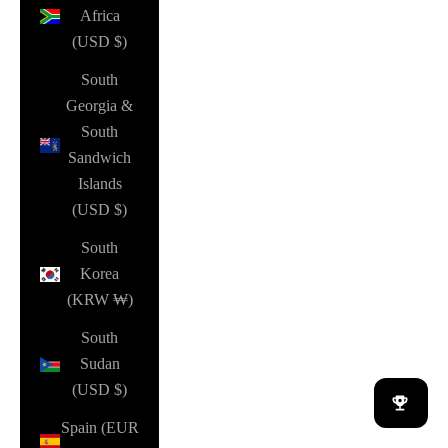
Africa
(USD $)
South
Georgia &
South
Sandwich
Islands
(USD $)
South
Korea
(KRW ₩)
South
Sudan
(USD $)
Spain (EUR