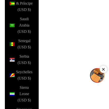
& Príncipe
(USD $)
Saudi
Arabia
(USD $)
Senegal
(USD $)
Serbia
(USD $)
Seychelles
(USD $)
Sierra
Leone
(USD $)