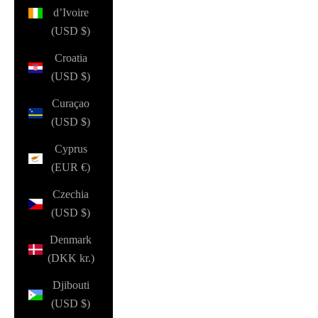
d’Ivoire
(USD $)
Croatia
(USD $)
Curaçao
(USD $)
Cyprus
(EUR €)
Czechia
(USD $)
Denmark
(DKK kr.)
Djibouti
(USD $)