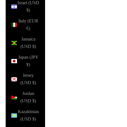
Israel (USD
$)
Italy (EUR
€)
Jamaica
(USD $)
Japan (JPY
¥)
Jersey
(USD $)
Jordan
(USD $)
Kazakhstan
(USD $)