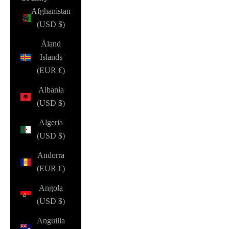
Afghanistan
(USD $)
Åland
Islands
(EUR €)
Albania
(USD $)
Algeria
(USD $)
Andorra
(EUR €)
Angola
(USD $)
Anguilla