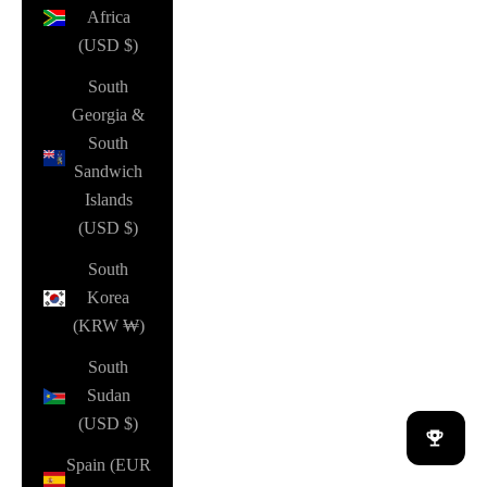
Africa
(USD $)
South
Georgia &
South
Sandwich
Islands
(USD $)
South
Korea
(KRW ₩)
South
Sudan
(USD $)
Spain (EUR