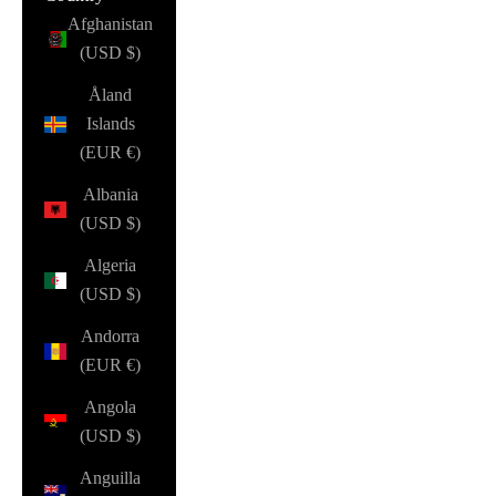
Afghanistan
(USD $)
Åland
Islands
(EUR €)
Albania
(USD $)
Algeria
(USD $)
Andorra
(EUR €)
Angola
(USD $)
Anguilla