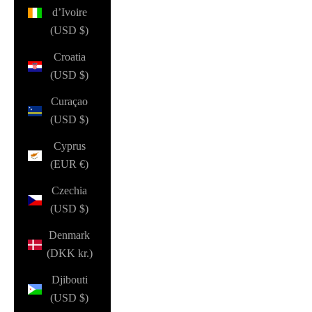
d’Ivoire
(USD $)
Croatia
(USD $)
Curaçao
(USD $)
Cyprus
(EUR €)
Czechia
(USD $)
Denmark
(DKK kr.)
Djibouti
(USD $)