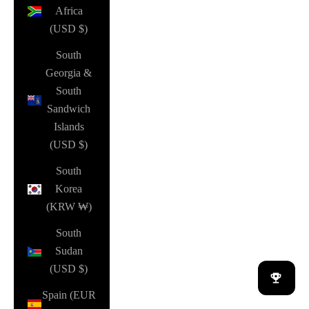
Africa
(USD $)
South
Georgia &
South
Sandwich
Islands
(USD $)
South
Korea
(KRW ₩)
South
Sudan
(USD $)
Spain (EUR