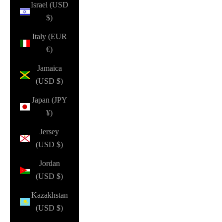
Israel (USD
$)
Italy (EUR
€)
Jamaica
(USD $)
Japan (JPY
¥)
Jersey
(USD $)
Jordan
(USD $)
Kazakhstan
(USD $)