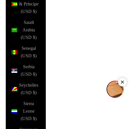
& Príncipe
(USD $)
Saudi
Arabia
(USD $)
Senegal
(USD $)
Serbia
(USD $)
Seychelles
(USD $)
Sierra
Leone
(USD $)