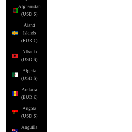
Afghanistan
(USD $)
Åland
Islands
(EUR €)
Albania
(USD $)
Algeria
(USD $)
Andorra
(EUR €)
Angola
(USD $)
Anguilla