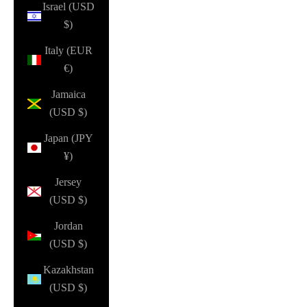
Israel (USD
$)
Italy (EUR
€)
Jamaica
(USD $)
Japan (JPY
¥)
Jersey
(USD $)
Jordan
(USD $)
Kazakhstan
(USD $)