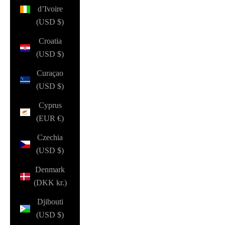
d’Ivoire
(USD $)
Croatia
(USD $)
Curaçao
(USD $)
Cyprus
(EUR €)
Czechia
(USD $)
Denmark
(DKK kr.)
Djibouti
(USD $)