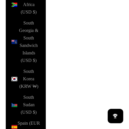
Africa
(USD $)
South
Georgia &
South
Sandwich
Islands
(USD $)
South
Korea
(KRW ₩)
South
Sudan
(USD $)
Spain (EUR