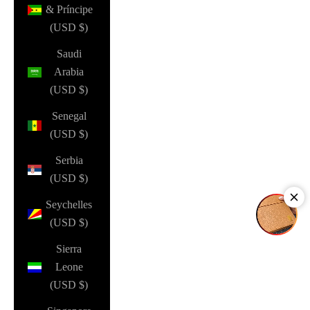
& Príncipe
(USD $)
Saudi
Arabia
(USD $)
Senegal
(USD $)
Serbia
(USD $)
Seychelles
(USD $)
Sierra
Leone
(USD $)