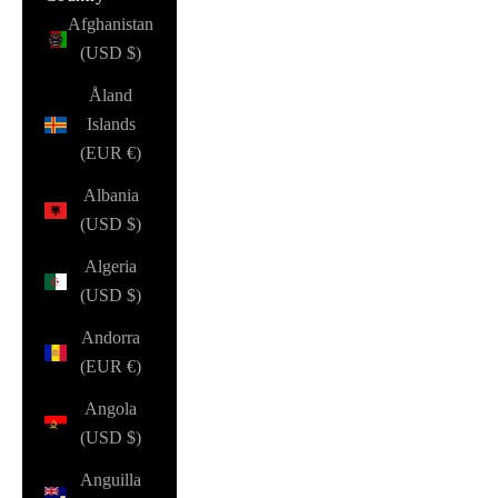
Afghanistan
(USD $)
Åland
Islands
(EUR €)
Albania
(USD $)
Algeria
(USD $)
Andorra
(EUR €)
Angola
(USD $)
Anguilla