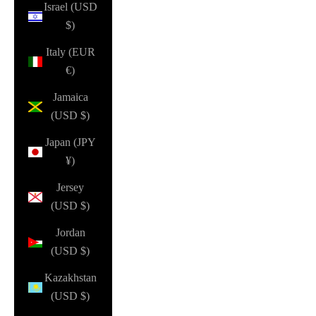
Israel (USD
$)
Italy (EUR
€)
Jamaica
(USD $)
Japan (JPY
¥)
Jersey
(USD $)
Jordan
(USD $)
Kazakhstan
(USD $)