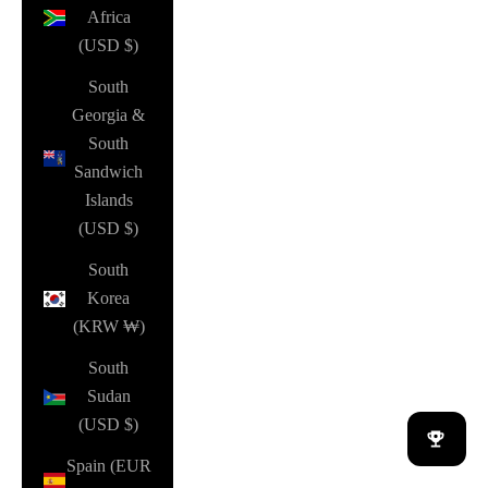
Africa
(USD $)
South
Georgia &
South
Sandwich
Islands
(USD $)
South
Korea
(KRW ₩)
South
Sudan
(USD $)
Spain (EUR