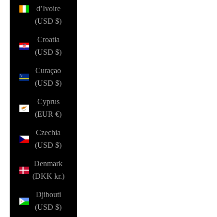
d’Ivoire
(USD $)
Croatia
(USD $)
Curaçao
(USD $)
Cyprus
(EUR €)
Czechia
(USD $)
Denmark
(DKK kr.)
Djibouti
(USD $)