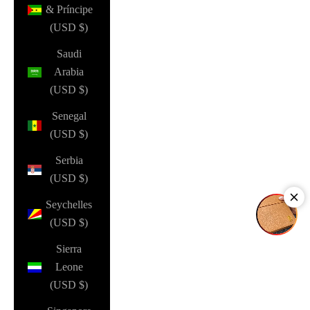
& Príncipe
(USD $)
Saudi
Arabia
(USD $)
Senegal
(USD $)
Serbia
(USD $)
Seychelles
(USD $)
Sierra
Leone
(USD $)