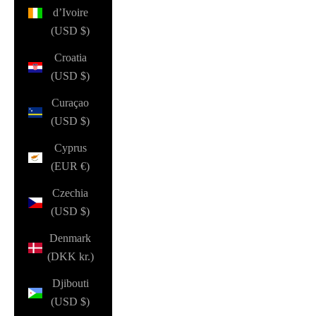
d’Ivoire
(USD $)
Croatia
(USD $)
Curaçao
(USD $)
Cyprus
(EUR €)
Czechia
(USD $)
Denmark
(DKK kr.)
Djibouti
(USD $)