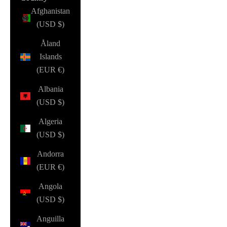
Afghanistan
(USD $)
Åland
Islands
(EUR €)
Albania
(USD $)
Algeria
(USD $)
Andorra
(EUR €)
Angola
(USD $)
Anguilla