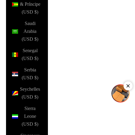
& Príncipe
(USD $)
Saudi
Arabia
(USD $)
Senegal
(USD $)
Serbia
(USD $)
Seychelles
(USD $)
Sierra
Leone
(USD $)