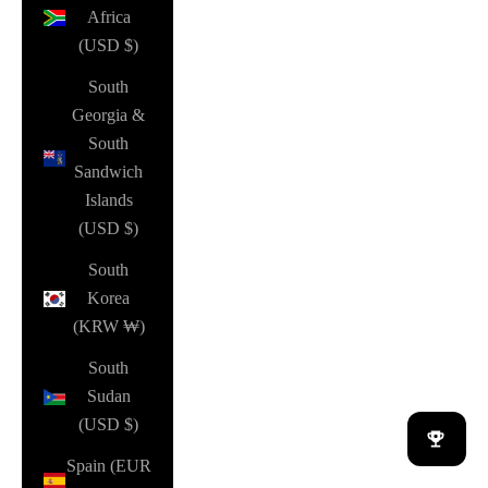
Africa
(USD $)
South
Georgia &
South
Sandwich
Islands
(USD $)
South
Korea
(KRW ₩)
South
Sudan
(USD $)
Spain (EUR