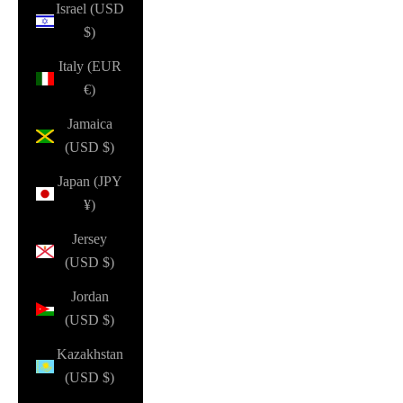
Israel (USD
$)
Italy (EUR
€)
Jamaica
(USD $)
Japan (JPY
¥)
Jersey
(USD $)
Jordan
(USD $)
Kazakhstan
(USD $)