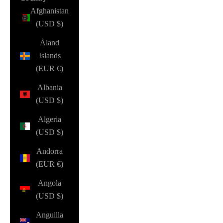
Afghanistan
(USD $)
Åland
Islands
(EUR €)
Albania
(USD $)
Algeria
(USD $)
Andorra
(EUR €)
Angola
(USD $)
Anguilla