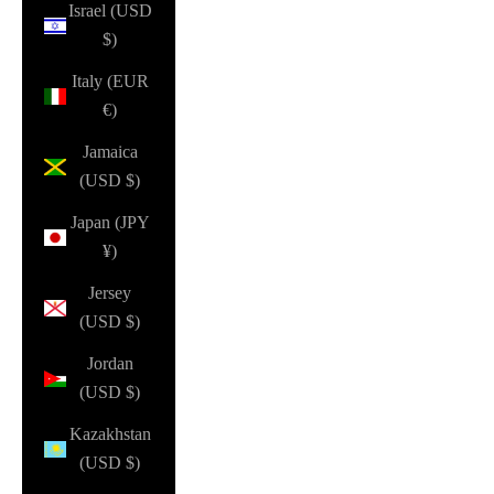
Israel (USD
$)
Italy (EUR
€)
Jamaica
(USD $)
Japan (JPY
¥)
Jersey
(USD $)
Jordan
(USD $)
Kazakhstan
(USD $)