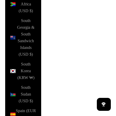
Africa
(USD $)
South
Georgia &
South
Sandwich
Islands
(USD $)
South
Korea
(KRW ₩)
South
Sudan
(USD $)
Spain (EUR