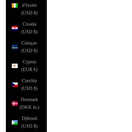
d’Ivoire
(USD $)
Croatia
(USD $)
Curaçao
(USD $)
Cyprus
(EUR €)
Czechia
(USD $)
Denmark
(DKK kr.)
Djibouti
(USD $)