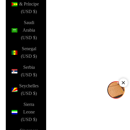
& Príncipe
(USD $)
Saudi
Arabia
(USD $)
Senegal
(USD $)
Serbia
(USD $)
Seychelles
(USD $)
Sierra
Leone
(USD $)