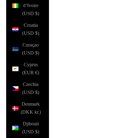
d’Ivoire
(USD $)
Croatia
(USD $)
Curaçao
(USD $)
Cyprus
(EUR €)
Czechia
(USD $)
Denmark
(DKK kr.)
Djibouti
(USD $)