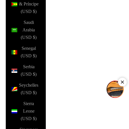
& Príncipe
(USD $)
Saudi
Arabia
(USD $)
Senegal
(USD $)
Serbia
(USD $)
Seychelles
(USD $)
Sierra
Leone
(USD $)