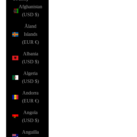
Afghanistan
(USD $)
Åland
Islands
(EUR €)
Albania
(USD $)
Algeria
(USD $)
Andorra
(EUR €)
Angola
(USD $)
Anguilla