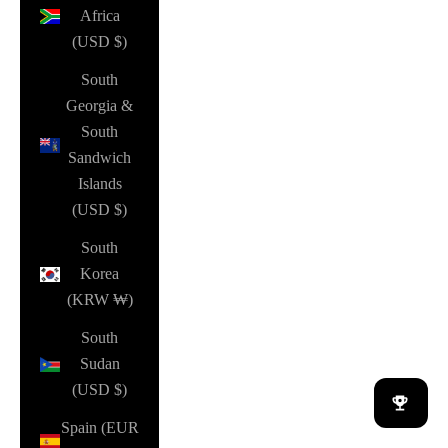
Africa
(USD $)
South
Georgia &
South
Sandwich
Islands
(USD $)
South
Korea
(KRW ₩)
South
Sudan
(USD $)
Spain (EUR