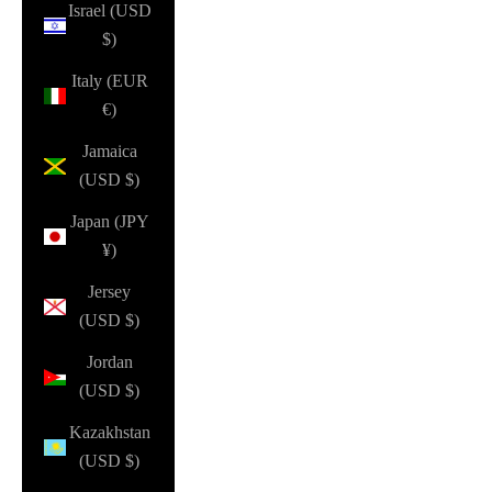
Israel (USD
$)
Italy (EUR
€)
Jamaica
(USD $)
Japan (JPY
¥)
Jersey
(USD $)
Jordan
(USD $)
Kazakhstan
(USD $)