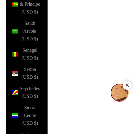
& Príncipe
(USD $)
Saudi
Arabia
(USD $)
Senegal
(USD $)
Serbia
(USD $)
Seychelles
(USD $)
Sierra
Leone
(USD $)