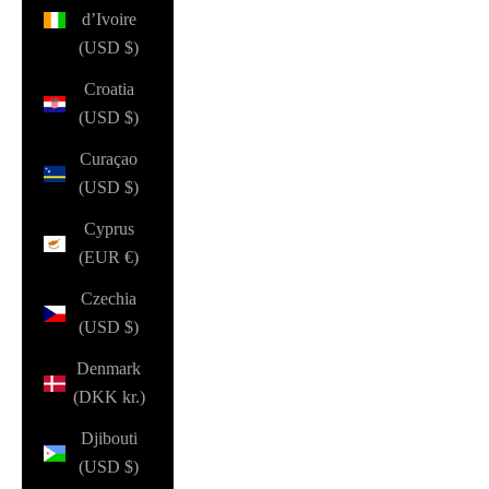
d’Ivoire
(USD $)
Croatia
(USD $)
Curaçao
(USD $)
Cyprus
(EUR €)
Czechia
(USD $)
Denmark
(DKK kr.)
Djibouti
(USD $)