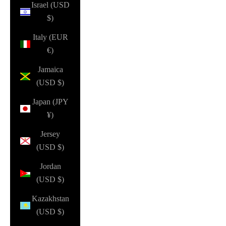
Israel (USD
$)
Italy (EUR
€)
Jamaica
(USD $)
Japan (JPY
¥)
Jersey
(USD $)
Jordan
(USD $)
Kazakhstan
(USD $)