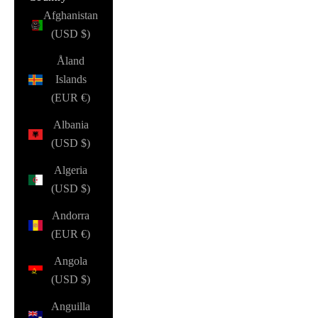
Afghanistan
(USD $)
Åland
Islands
(EUR €)
Albania
(USD $)
Algeria
(USD $)
Andorra
(EUR €)
Angola
(USD $)
Anguilla