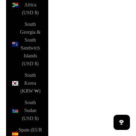
Africa
(USD $)
South
Georgia &
South
Sandwich
Islands
(USD $)
South
Korea
(KRW ₩)
South
Sudan
(USD $)
Spain (EUR