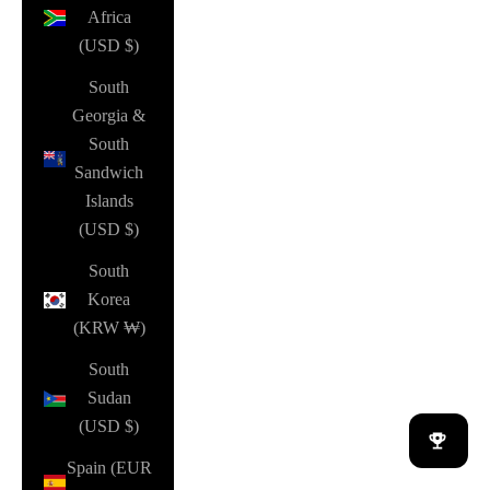
Africa
(USD $)
South
Georgia &
South
Sandwich
Islands
(USD $)
South
Korea
(KRW ₩)
South
Sudan
(USD $)
Spain (EUR