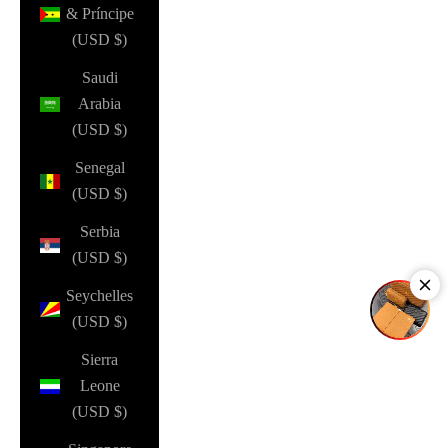
& Príncipe
(USD $)
Saudi
Arabia
(USD $)
Senegal
(USD $)
Serbia
(USD $)
Seychelles
(USD $)
Sierra
Leone
(USD $)