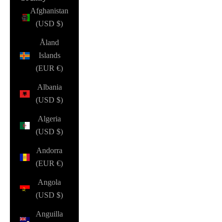
Afghanistan
(USD $)
Åland
Islands
(EUR €)
Albania
(USD $)
Algeria
(USD $)
Andorra
(EUR €)
Angola
(USD $)
Anguilla