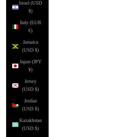
Israel (USD
$)
Italy (EUR
€)
Jamaica
(USD $)
Japan (JPY
¥)
Jersey
(USD $)
Jordan
(USD $)
Kazakhstan
(USD $)