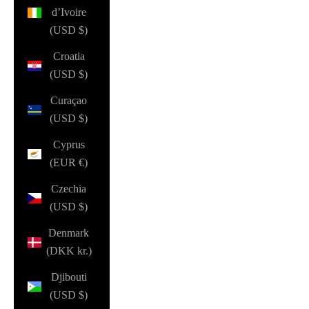
d’Ivoire
(USD $)
Croatia
(USD $)
Curaçao
(USD $)
Cyprus
(EUR €)
Czechia
(USD $)
Denmark
(DKK kr.)
Djibouti
(USD $)