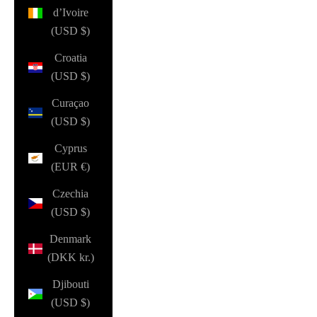
d’Ivoire
(USD $)
Croatia
(USD $)
Curaçao
(USD $)
Cyprus
(EUR €)
Czechia
(USD $)
Denmark
(DKK kr.)
Djibouti
(USD $)