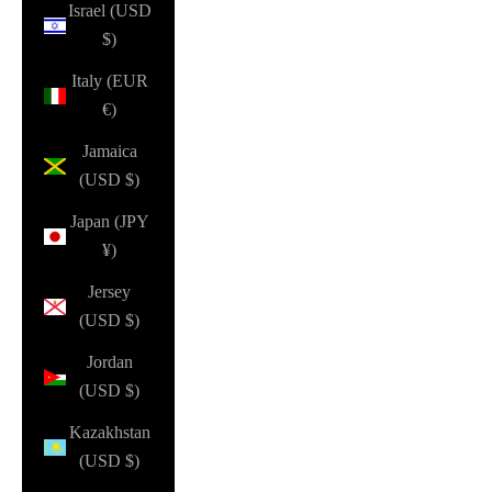
Israel (USD
$)
Italy (EUR
€)
Jamaica
(USD $)
Japan (JPY
¥)
Jersey
(USD $)
Jordan
(USD $)
Kazakhstan
(USD $)