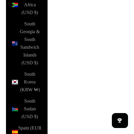
Africa
(USD $)
South
Georgia &
South
Sandwich
Islands
(USD $)
South
Korea
(KRW ₩)
South
Sudan
(USD $)
Spain (EUR