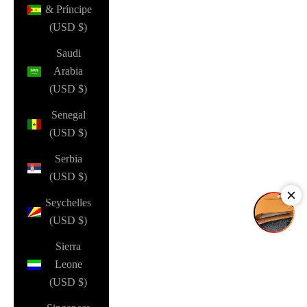
& Príncipe
(USD $)
Saudi
Arabia
(USD $)
Senegal
(USD $)
Serbia
(USD $)
Seychelles
(USD $)
Sierra
Leone
(USD $)