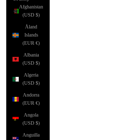
Afghanistan
(USD $)
Åland
Islands
(EUR €)
Albania
(USD $)
Algeria
(USD $)
Andorra
(EUR €)
Angola
(USD $)
Anguilla