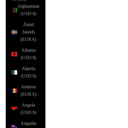
Afghanistan
(USD $)
Åland
Islands
(EUR €)
Albania
(USD $)
Algeria
(USD $)
Andorra
(EUR €)
Angola
(USD $)
Anguilla