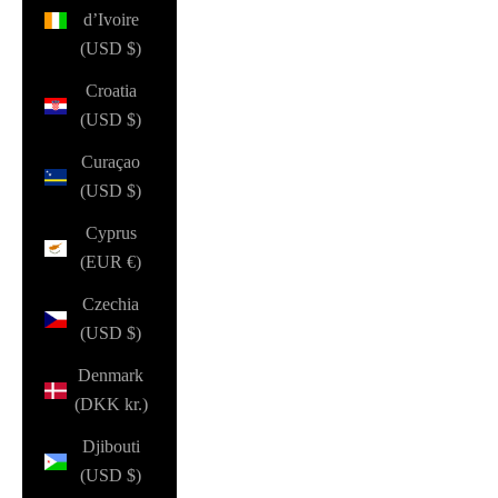
d’Ivoire
(USD $)
Croatia
(USD $)
Curaçao
(USD $)
Cyprus
(EUR €)
Czechia
(USD $)
Denmark
(DKK kr.)
Djibouti
(USD $)