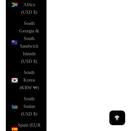
Africa
(USD $)
South
Georgia &
South
Sandwich
Islands
(USD $)
South
Korea
(KRW ₩)
South
Sudan
(USD $)
Spain (EUR