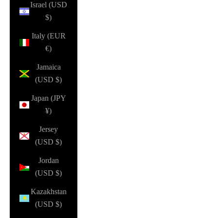
Israel (USD
$)
Italy (EUR
€)
Jamaica
(USD $)
Japan (JPY
¥)
Jersey
(USD $)
Jordan
(USD $)
Kazakhstan
(USD $)