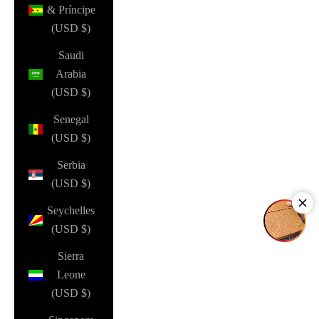
& Príncipe
(USD $)
Saudi
Arabia
(USD $)
Senegal
(USD $)
Serbia
(USD $)
Seychelles
(USD $)
Sierra
Leone
(USD $)