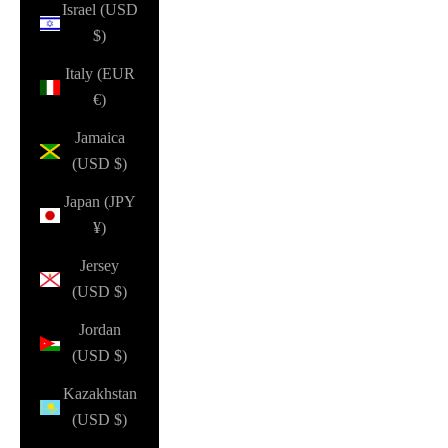
Israel (USD
$)
Italy (EUR
€)
Jamaica
(USD $)
Japan (JPY
¥)
Jersey
(USD $)
Jordan
(USD $)
Kazakhstan
(USD $)