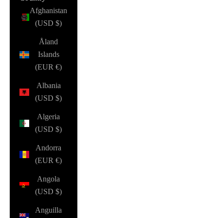
Afghanistan
(USD $)
Åland
Islands
(EUR €)
Albania
(USD $)
Algeria
(USD $)
Andorra
(EUR €)
Angola
(USD $)
Anguilla