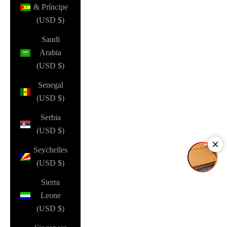
& Príncipe
(USD $)
Saudi
Arabia
(USD $)
Senegal
(USD $)
Serbia
(USD $)
Seychelles
(USD $)
Sierra
Leone
(USD $)