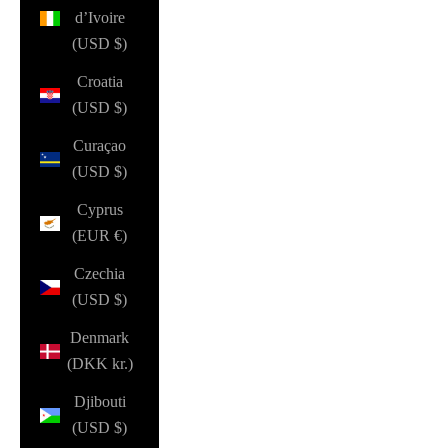
d’Ivoire
(USD $)
Croatia
(USD $)
Curaçao
(USD $)
Cyprus
(EUR €)
Czechia
(USD $)
Denmark
(DKK kr.)
Djibouti
(USD $)