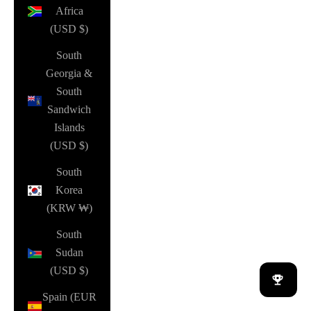
Africa
(USD $)
South
Georgia &
South
Sandwich
Islands
(USD $)
South
Korea
(KRW ₩)
South
Sudan
(USD $)
Spain (EUR