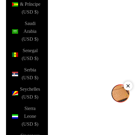
& Príncipe
(USD $)
Saudi
Arabia
(USD $)
Senegal
(USD $)
Serbia
(USD $)
Seychelles
(USD $)
Sierra
Leone
(USD $)