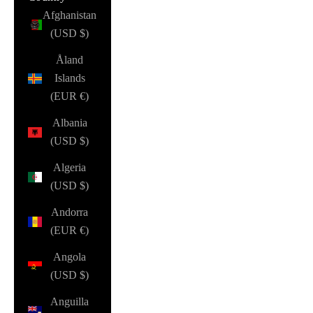
Afghanistan
(USD $)
Åland
Islands
(EUR €)
Albania
(USD $)
Algeria
(USD $)
Andorra
(EUR €)
Angola
(USD $)
Anguilla