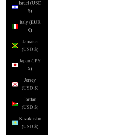
Israel (USD
$)
Italy (EUR
€)
Jamaica
(USD $)
Japan (JPY
¥)
Jersey
(USD $)
Jordan
(USD $)
Kazakhstan
(USD $)