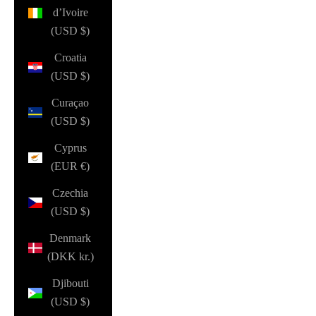
d’Ivoire
(USD $)
Croatia
(USD $)
Curaçao
(USD $)
Cyprus
(EUR €)
Czechia
(USD $)
Denmark
(DKK kr.)
Djibouti
(USD $)