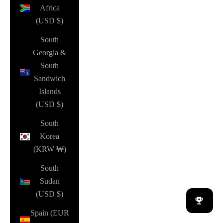
Africa
(USD $)
South
Georgia &
South
Sandwich
Islands
(USD $)
South
Korea
(KRW ₩)
South
Sudan
(USD $)
Spain (EUR