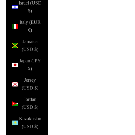
Israel (USD
$)
Italy (EUR
€)
Jamaica
(USD $)
Japan (JPY
¥)
Jersey
(USD $)
Jordan
(USD $)
Kazakhstan
(USD $)