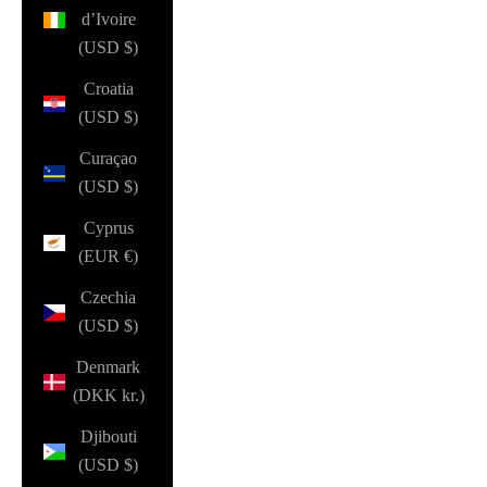
d’Ivoire
(USD $)
Croatia
(USD $)
Curaçao
(USD $)
Cyprus
(EUR €)
Czechia
(USD $)
Denmark
(DKK kr.)
Djibouti
(USD $)