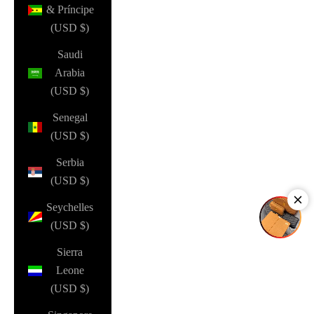
& Príncipe
(USD $)
Saudi
Arabia
(USD $)
Senegal
(USD $)
Serbia
(USD $)
Seychelles
(USD $)
Sierra
Leone
(USD $)