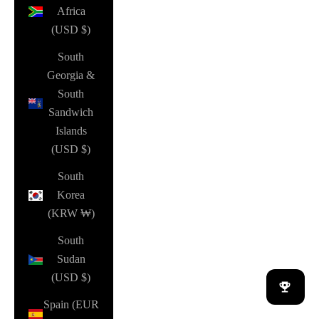
Africa
(USD $)
South
Georgia &
South
Sandwich
Islands
(USD $)
South
Korea
(KRW ₩)
South
Sudan
(USD $)
Spain (EUR