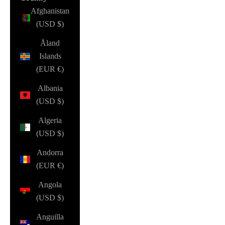
Afghanistan
(USD $)
Åland
Islands
(EUR €)
Albania
(USD $)
Algeria
(USD $)
Andorra
(EUR €)
Angola
(USD $)
Anguilla