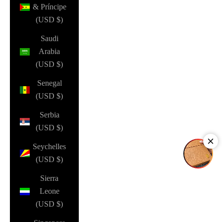
& Príncipe
(USD $)
Saudi
Arabia
(USD $)
Senegal
(USD $)
Serbia
(USD $)
Seychelles
(USD $)
Sierra
Leone
(USD $)