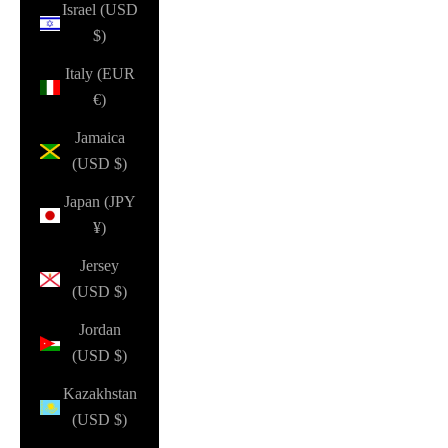
Israel (USD
$)
Italy (EUR
€)
Jamaica
(USD $)
Japan (JPY
¥)
Jersey
(USD $)
Jordan
(USD $)
Kazakhstan
(USD $)