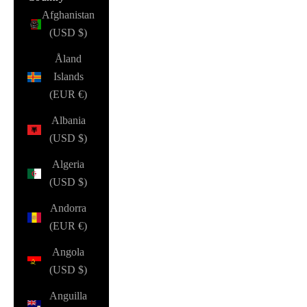
Afghanistan
(USD $)
Åland
Islands
(EUR €)
Albania
(USD $)
Algeria
(USD $)
Andorra
(EUR €)
Angola
(USD $)
Anguilla