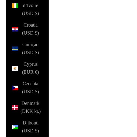
d’Ivoire
(USD $)
Croatia
(USD $)
Curaçao
(USD $)
Cyprus
(EUR €)
Czechia
(USD $)
Denmark
(DKK kr.)
Djibouti
(USD $)