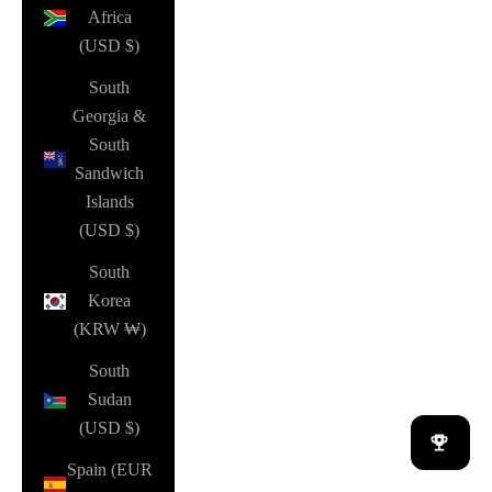
Africa
(USD $)
South
Georgia &
South
Sandwich
Islands
(USD $)
South
Korea
(KRW ₩)
South
Sudan
(USD $)
Spain (EUR