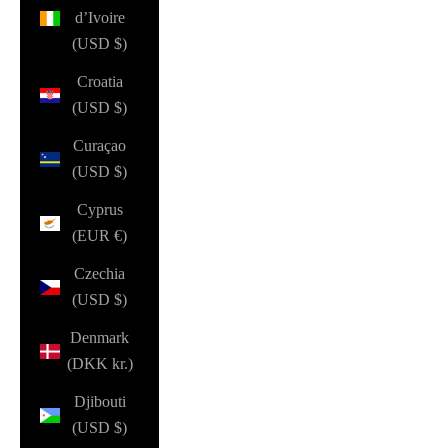
d’Ivoire
(USD $)
Croatia
(USD $)
Curaçao
(USD $)
Cyprus
(EUR €)
Czechia
(USD $)
Denmark
(DKK kr.)
Djibouti
(USD $)