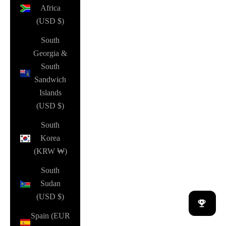
Africa
(USD $)
South
Georgia &
South
Sandwich
Islands
(USD $)
South
Korea
(KRW ₩)
South
Sudan
(USD $)
Spain (EUR