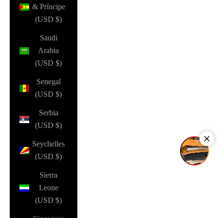
& Príncipe
(USD $)
Saudi
Arabia
(USD $)
Senegal
(USD $)
Serbia
(USD $)
Seychelles
(USD $)
Sierra
Leone
(USD $)