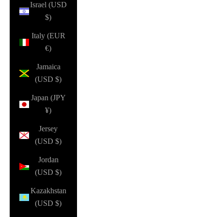
Israel (USD
$)
Italy (EUR
€)
Jamaica
(USD $)
Japan (JPY
¥)
Jersey
(USD $)
Jordan
(USD $)
Kazakhstan
(USD $)