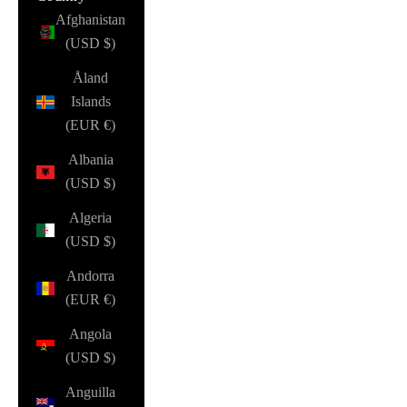
Afghanistan
(USD $)
Åland
Islands
(EUR €)
Albania
(USD $)
Algeria
(USD $)
Andorra
(EUR €)
Angola
(USD $)
Anguilla