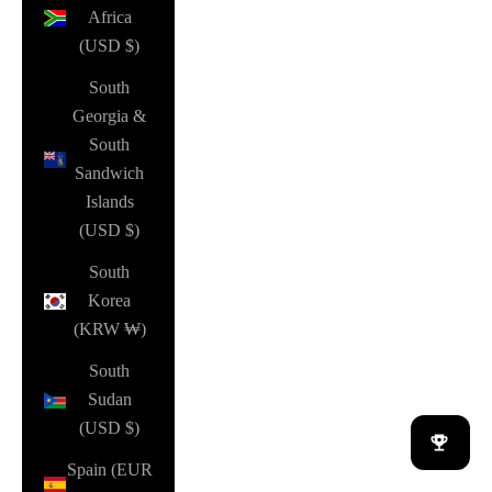
Africa
(USD $)
South
Georgia &
South
Sandwich
Islands
(USD $)
South
Korea
(KRW ₩)
South
Sudan
(USD $)
Spain (EUR