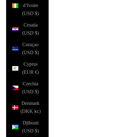
d’Ivoire
(USD $)
Croatia
(USD $)
Curaçao
(USD $)
Cyprus
(EUR €)
Czechia
(USD $)
Denmark
(DKK kr.)
Djibouti
(USD $)