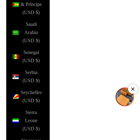
& Príncipe
(USD $)
Saudi
Arabia
(USD $)
Senegal
(USD $)
Serbia
(USD $)
Seychelles
(USD $)
Sierra
Leone
(USD $)