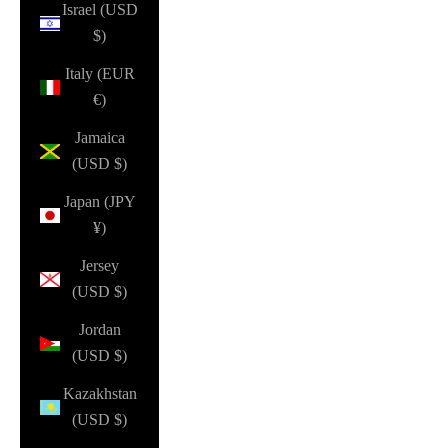
Israel (USD
$)
Italy (EUR
€)
Jamaica
(USD $)
Japan (JPY
¥)
Jersey
(USD $)
Jordan
(USD $)
Kazakhstan
(USD $)