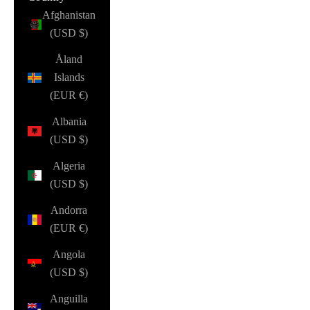
Afghanistan
(USD $)
Åland
Islands
(EUR €)
Albania
(USD $)
Algeria
(USD $)
Andorra
(EUR €)
Angola
(USD $)
Anguilla