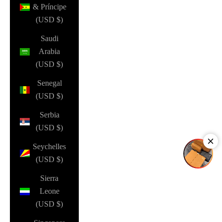
& Príncipe
(USD $)
Saudi
Arabia
(USD $)
Senegal
(USD $)
Serbia
(USD $)
Seychelles
(USD $)
Sierra
Leone
(USD $)