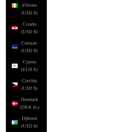
d’Ivoire
(USD $)
Croatia
(USD $)
Curaçao
(USD $)
Cyprus
(EUR €)
Czechia
(USD $)
Denmark
(DKK kr.)
Djibouti
(USD $)