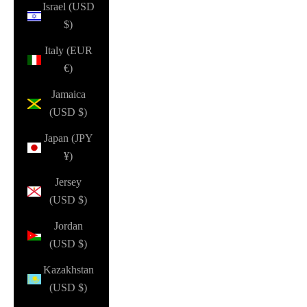
Israel (USD
$)
Italy (EUR
€)
Jamaica
(USD $)
Japan (JPY
¥)
Jersey
(USD $)
Jordan
(USD $)
Kazakhstan
(USD $)