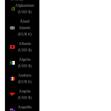
Afghanistan
(USD $)
Åland
Islands
(EUR €)
Albania
(USD $)
Algeria
(USD $)
Andorra
(EUR €)
Angola
(USD $)
Anguilla