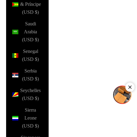
& Príncipe
(USD $)
Saudi
Arabia
(USD $)
Senegal
(USD $)
Serbia
(USD $)
Seychelles
(USD $)
Sierra
Leone
(USD $)