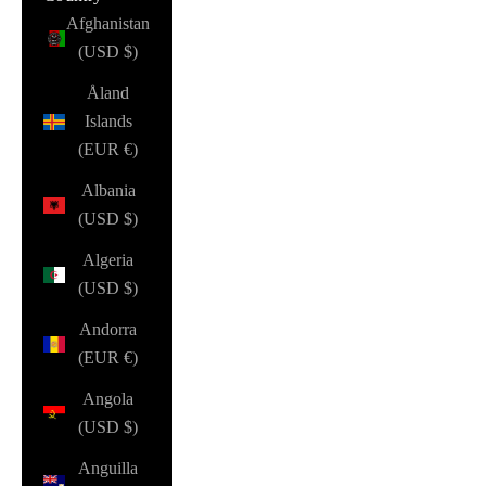
Afghanistan
(USD $)
Åland
Islands
(EUR €)
Albania
(USD $)
Algeria
(USD $)
Andorra
(EUR €)
Angola
(USD $)
Anguilla