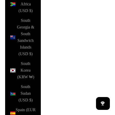
Africa
(USD $)
South
Georgia &
South
Sandwich
Islands
(USD $)
South
Korea
(KRW ₩)
South
Sudan
(USD $)
Spain (EUR