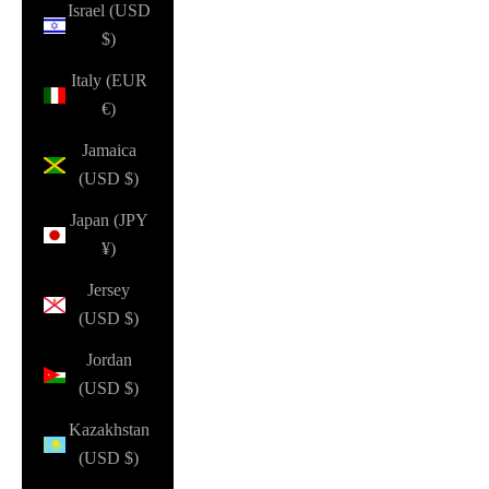
Israel (USD
$)
Italy (EUR
€)
Jamaica
(USD $)
Japan (JPY
¥)
Jersey
(USD $)
Jordan
(USD $)
Kazakhstan
(USD $)