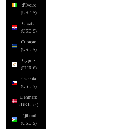
d’Ivoire
(USD $)
Croatia
(USD $)
Curaçao
(USD $)
Cyprus
(EUR €)
Czechia
(USD $)
Denmark
(DKK kr.)
Djibouti
(USD $)